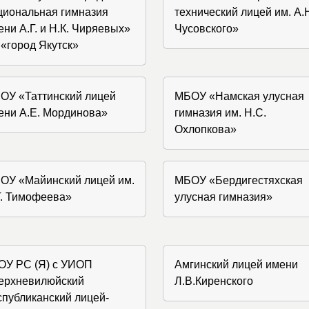
циональная гимназия
технический лицей им. А.
ени А.Г. и Н.К. Чиряевых»
Чусовского»
 «город Якутск»
ОУ «Таттинский лицей
МБОУ «Намская улусная
ени А.Е. Мординова»
гимназия им. Н.С.
Охлопкова»
ОУ «Майинский лицей им.
МБОУ «Бердигестяхская
Г. Тимофеева»
улусная гимназия»
ОУ РС (Я) с УИОП
Амгинский лицей имени
ерхневилюйский
Л.В.Киренского
спубликанский лицей-