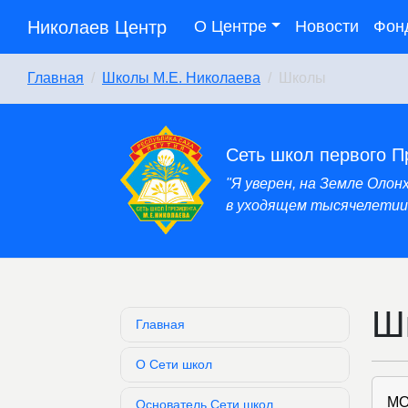
Николаев Центр
О Центре
Новости
Фон
Главная
Школы М.Е. Николаева
Школы
Сеть школ первого П
"Я уверен, на Земле Оло
в уходящем тысячелетии,
Ш
Главная
О Сети школ
МО
Основатель Сети школ