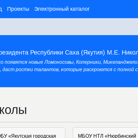
д
Проекты
Электронный каталог
резидента Республики Саха (Якутия) М.Е. Нико
нхо появятся новые Ломоносовы, Коперники, Микеланджело
 даст ростки талантов, которые раскроются с полной си
колы
БУ «Якутская городская
МБОУ НТЛ «Нюрбинский