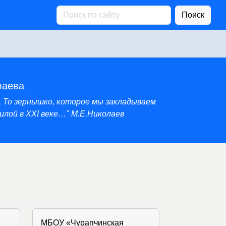
Поиск
лаева
. То зернышко, которое мы закладываем
лой в XXI веке…" М.Е.Николаев
МБОУ «Чурапчинская