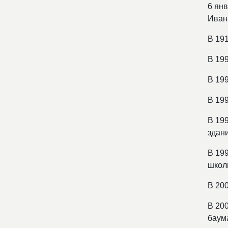
6 ян
Иван
В 19
В 19
В 19
В 19
В 19
здан
В 19
школ
В 20
В 20
баум