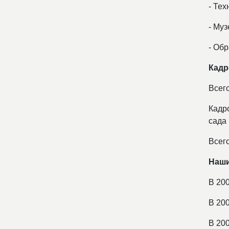
- Тех
- Муз
- Об
Кадр
Всег
Кадро
сада 
Всего
Наши
В 20
В 20
В 200