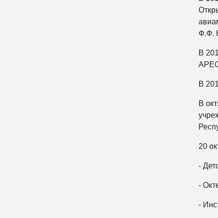
Откр
авиа
Ф.Ф. 
В 20
APEC
В 20
В ок
учре
Респ
20 о
- Дет
- Ок
- Инс