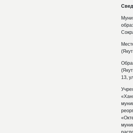
Свед
Муни
обра
Сокр
Мест
(Якут
Обра
(Якут
13, у
Учре
«Хан
муни
реор
«Окт
муни
расп