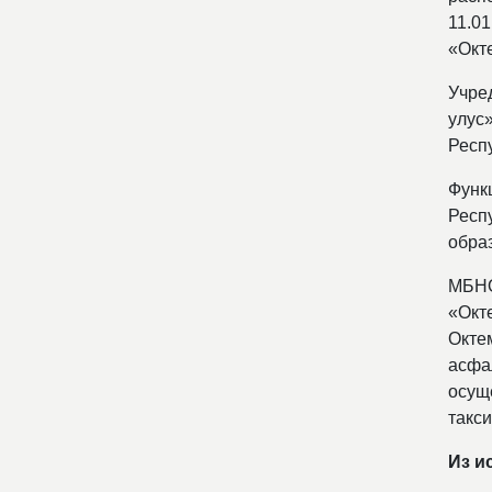
11.0
«Окт
Учре
улус»
Респу
Функ
Респ
обра
МБНО
«Окте
Октем
асфал
осущ
такси
Из и