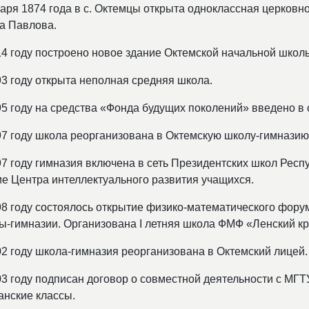
варя 1874 года в с. Октемцы открыта одноклассная церковн
а Павлова.
14 году построено новое здание Октемской начальной школ
93 году открыта неполная средняя школа.
95 году на средства «Фонда будущих поколений» введено в 
97 году школа реорганизована в Октемскую школу-гимназию
97 году гимназия включена в сеть Президентских школ Респ
ие Центра интеллектуального развития учащихся.
98 году состоялось открытие физико-математического фору
ы-гимназии. Организована I летняя школа ФМФ «Ленский кр
02 году школа-гимназия реорганизована в Октемский лицей.
03 году подписан договор о совместной деятельности с МГ
анские классы.