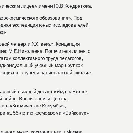
смическим лицеем имени Ю.В.Кондратюка.
аэрокосмического образования». Под
одная экспедиция юных исследователей
ию»
рвой четверти ХХI века». Концепция
тию М.Е.Николаева, Попечителя лицея, с
атом коллективного труда педагогов,
ндивидуальный учебный маршрут как
ющихся I ступени национальной школы».
«Заочный лыжный десант «Якутск-Ржев»,
й войне. Воспитанники Центра
екте «Космические Колумбы»,
арина, 55-летию космодрома «Байконур»
льного музея космонавтики, г.Москва.