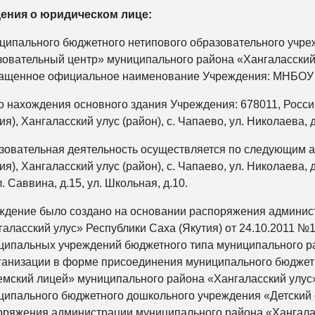
ения о юридическом лице:
ципального бюджетного нетипового образовательного учре
зовательный центр» муниципального района «Хангаласский 
ащенное официальное наименование Учреждения: МНБОУ
о нахождения основного здания Учреждения: 678011, Росс
ия), Хангаласский улус (район), с. Чапаево, ул. Николаева, д
зовательная деятельность осуществляется по следующим а
ия), Хангаласский улус (район), с. Чапаево, ул. Николаева, д.
л. Саввина, д.15, ул. Школьная, д.10.
ждение было создано на основании распоряжения админис
галасский улус» Республики Саха (Якутия) от 24.10.2011 №
ципальных учреждений бюджетного типа муниципального ра
ганизации в форме присоединения муниципального бюджет
емский лицей» муниципального района «Хангаласский улус»
ципального бюджетного дошкольного учреждения «Детский
оряжения администрации муниципального района «Хангаласс