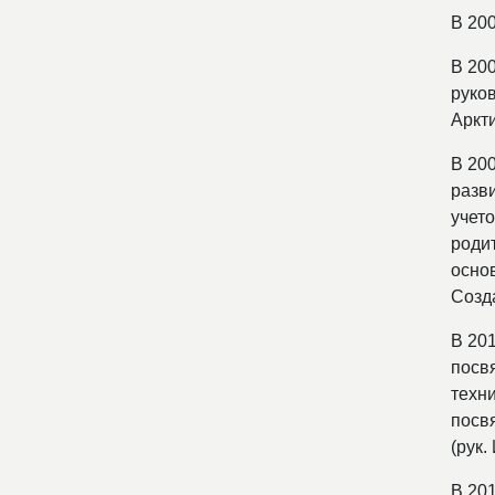
В 20
В 20
руко
Аркт
В 20
разв
учет
роди
осно
Созд
В 20
посв
техн
посв
(рук.
В 20