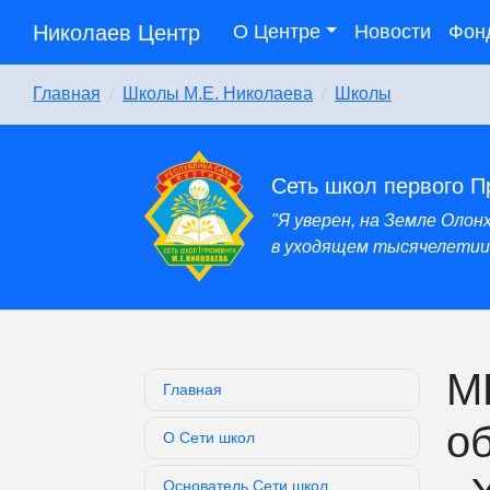
Николаев Центр
О Центре
Новости
Фон
Главная
Школы М.Е. Николаева
Школы
Сеть школ первого П
"Я уверен, на Земле Оло
в уходящем тысячелетии,
М
Главная
о
О Сети школ
Основатель Сети школ