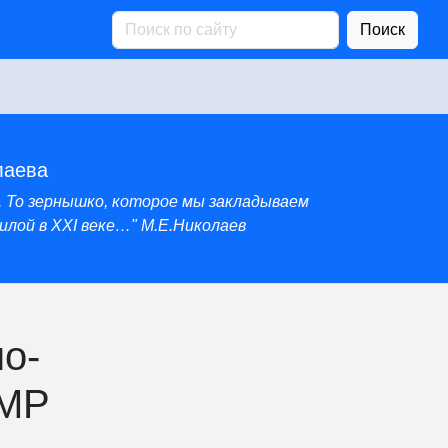
Поиск
лаева
. То зернышко, которое мы закладываем
лой в XXI веке…" М.Е.Николаев
о-
 МР