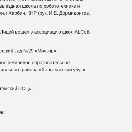
выездная школа по робототехнике и
, г.Харбин, КНР (рук. И.Е. Дормидонтов,
т. Лицей вошел в ассоциацию школ ALCoB
етский сад №29 «Мичээр».
ное нетиповое образовательное
пального района «Хангаласский улус»
темский НОЦ»:
в;