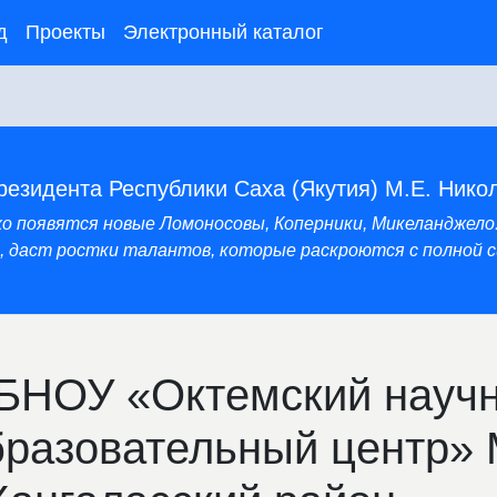
д
Проекты
Электронный каталог
резидента Республики Саха (Якутия) М.Е. Нико
нхо появятся новые Ломоносовы, Коперники, Микеланджело
 даст ростки талантов, которые раскроются с полной си
БНОУ «Октемский научн
бразовательный центр»