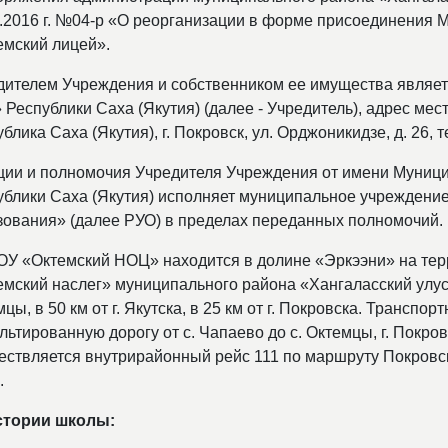
1.2016 г. №04-р «О реорганизации в форме присоединения
емский лицей».
дителем Учреждения и собственником ее имущества являе
 Республики Саха (Якутия) (далее - Учредитель), адрес ме
блика Саха (Якутия), г. Покровск, ул. Орджоникидзе, д. 26, те
ции и полномочия Учредителя Учреждения от имени Муници
ублики Саха (Якутия) исполняет муниципальное учреждени
зования» (далее РУО) в пределах переданных полномочий.
У «Октемский НОЦ» находится в долине «Эркээни» на тер
мский наслег» муниципального района «Хангаласский улус» 
цы, в 50 км от г. Якутска, в 25 км от г. Покровска. Трансп
ьтированную дорогу от с. Чапаево до с. Октемцы, г. Покров
ествляется внутрирайонный рейс 111 по маршруту Покровск-
.
стории школы: