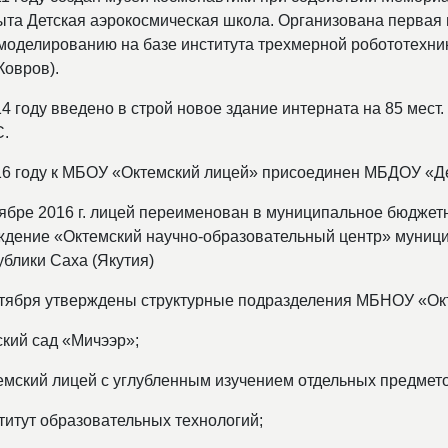
ыта Детская аэрокосмическая школа. Организована первая 
моделированию на базе института трехмерной робототехники
Ковров).
14 году введено в строй новое здание интерната на 85 мес
.
16 году к МБОУ «Октемский лицей» присоединен МБДОУ «Д
тябре 2016 г. лицей переименован в муниципальное бюджет
ждение «Октемский научно-образовательный центр» муници
ублики Саха (Якутия)
ктября утверждены структурные подразделения МБНОУ «Ок
ский сад «Мичээр»;
темский лицей с углубленным изучением отдельных предмето
титут образовательных технологий;