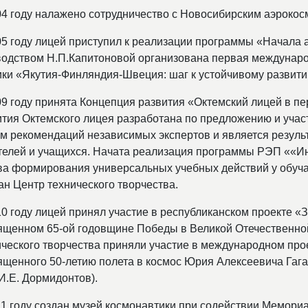
04 году налажено сотрудничество с Новосибирским аэроко
05 году лицей приступил к реализации программы «Начала 
водством Н.П.Капитоновой организована первая междунар
ики «Якутия-Финляндия-Швеция: шаг к устойчивому развит
09 году принята Концепция развития «Октемский лицей в пе
ития Октемского лицея разработана по предложению и учас
ом рекомендаций независимых экспертов и является результ
телей и учащихся. Начата реализация программы РЭП ««И
ва формирования универсальных учебных действий у обуча
ан Центр технического творчества.
10 году лицей принял участие в республиканском проекте 
ященном 65-ой годовщине Победы в Великой Отечественно
ического творчества приняли участие в международном про
ященного 50-летию полета в космос Юрия Алексеевича Гаг
 И.Е. Дормидонтов).
11 году создан музей космонавтики при содействии Мемориа