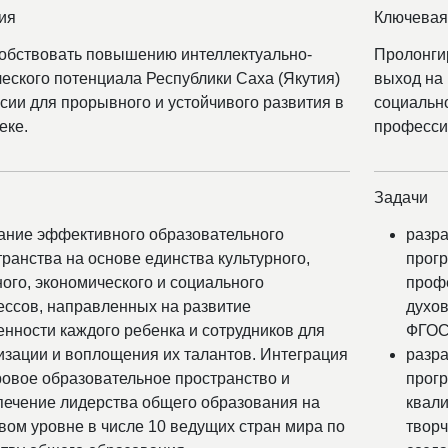
ия
Ключевая
обствовать повышению интеллектуально-
Пролонгир
ческого потенциала Республики Саха (Якутия)
выход на 
сии для прорывного и устойчивого развития в
социально
еке.
професси
Задачи
ание эффективного образовательного
разр
ранства на основе единства культурного,
прог
ого, экономического и социального
проф
ессов, направленных на развитие
духов
енности каждого ребенка и сотрудников для
ФГОС
изации и воплощения их талантов. Интеграция
разр
ровое образовательное пространство и
прог
печение лидерства общего образования на
квали
вом уровне в числе 10 ведущих стран мира по
творч