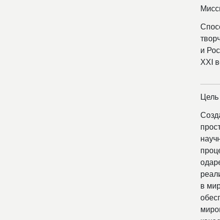
Мисс
Спос
твор
и Рос
XXI в
Цель
Созд
прост
научн
проц
одар
реал
в ми
обес
миро