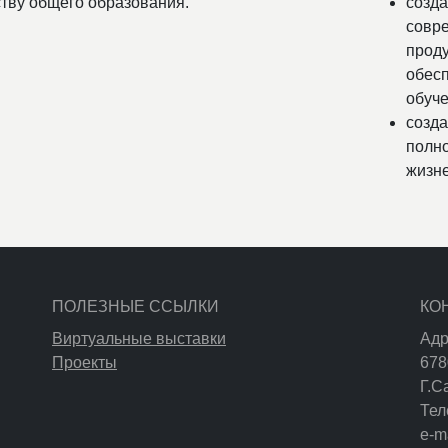
ству общего образования.
созда
совре
проду
обес
обуче
созд
полн
жизне
ПОЛЕЗНЫЕ ССЫЛКИ
КО
Виртуальные выставки
Адр
Проекты
678
Г.С
Тел
e-m