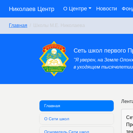
Николаев Центр
О Центре
Новости
Фон
Главная
Школы М.Е. Николаева
Сеть школ первого П
"Я уверен, на Земле Оло
в уходящем тысячелетии,
Лент
Главная
Се
О Сети школ
Пр
те
Основатель Сети школ