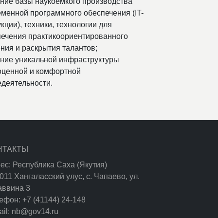
ние базы наукоемкого производства
менной программного обеспечения (IT-
кции), техники, технологии для
печения практикоориентированного
ния и раскрытия талантов;
ание уникальной инфраструктуры
оценной и комфортной
деятельности.
НТАКТЫ
ес: Республика Саха (Якутия)
011 Хангаласский улус, с. Чапаево, ул.
аввина 3
ефон: +7 (41144) 24-148
ail: nb@gov14.ru