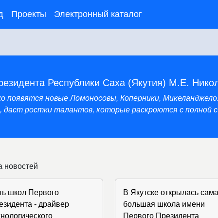
д
Проекты
Электронный каталог
резидента Республики Саха (Якутия) М.Е. Нико
нхо появятся новые Ломоносовы, Коперники, Микеланджело
 даст ростки талантов, которые раскроются с полной си
а новостей
ть школ Первого
В Якутске открылась сам
езидента - драйвер
большая школа имени
хнологического
Первого Президента