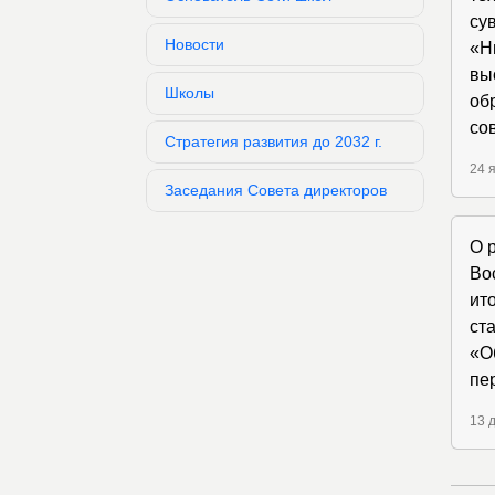
су
Новости
«Н
вы
Школы
об
со
Стратегия развития до 2032 г.
24 
Заседания Совета директоров
​О
Во
ит
ст
«О
пе
13 