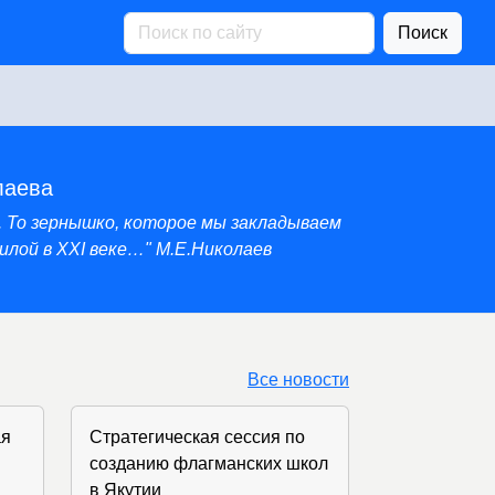
Поиск
лаева
. То зернышко, которое мы закладываем
лой в XXI веке…" М.Е.Николаев
Все новости
ая
​Стратегическая сессия по
созданию флагманских школ
в Якутии