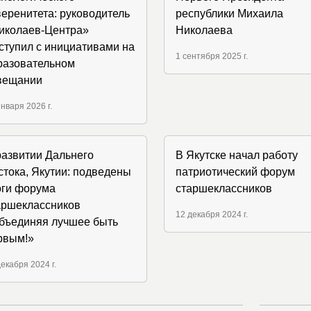
веренитета: руководитель
республики Михаила
иколаев-Центра»
Николаева
ступил с инициативами на
1 сентября 2025 г.
разовательном
вещании
января 2026 г.
 развитии Дальнего
В Якутске начал работу
стока, Якутии: подведены
патриотический форум
оги форума
старшеклассников
аршеклассников
12 декабря 2024 г.
бъединяя лучшее быть
рвым!»
декабря 2024 г.