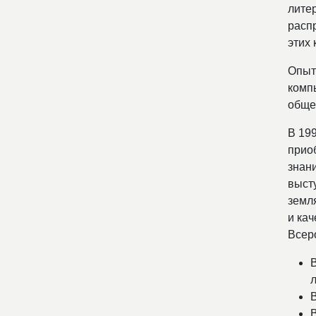
лите
расп
этих 
Опыт
комп
обще
В 19
прио
знан
выст
земля
и ка
Всер