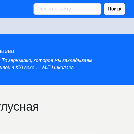
Поиск
лаева
. То зернышко, которое мы закладываем
лой в XXI веке…" М.Е.Николаев
улусная