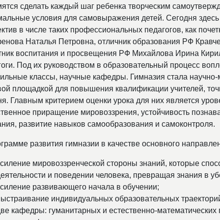
мятся сделать каждый шаг ребенка творческим самоутвержд
мальные условия для самовыражения детей. Сегодня здесь
ектив в числе таких профессиональных педагогов, как поч
енова Наталья Петровна, отличник образования РФ Кравч
тник воспитания и просвещения РФ Михайлова Ирина Кири
гоги. Под их руководством в образовательный процесс во
ильные классы, научные кафедры. Гимназия стала научно-м
вой площадкой для повышения квалификации учителей, точ
ня. Главным критерием оценки урока для них является уров
ственное приращение мировоззрения, устойчивость познав
ания, развитие навыков самообразования и самоконтроля.
ограмме развития гимназии в качестве основного направле
усиление мировоззренческой стороны знаний, которые спо
деятельности и поведении человека, превращая знания в у
усиление развивающего начала в обучении;
выстраивание индивидуальных образовательных траекторий
две кафедры: гуманитарных и естественно-математически