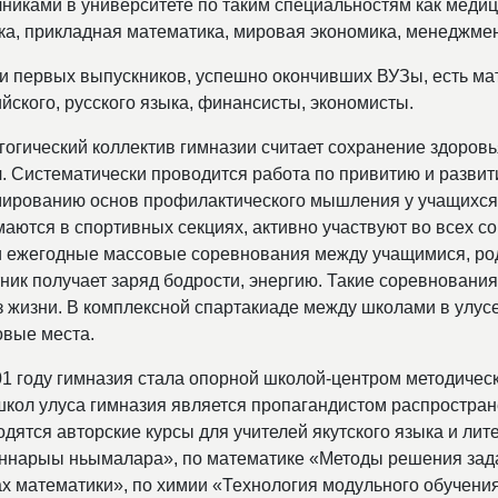
никами в университете по таким специальностям как медици
ка, прикладная математика, мировая экономика, менеджмен
и первых выпускников, успешно окончивших ВУЗы, есть мат
йского, русского языка, финансисты, экономисты.
гогический коллектив гимназии считает сохранение здоров
ч. Систематически проводится работа по привитию и развит
ированию основ профилактического мышления у учащихся.
маются в спортивных секциях, активно участвуют во всех с
и ежегодные массовые соревнования между учащимися, род
тник получает заряд бодрости, энергию. Такие соревнован
з жизни. В комплексной спартакиаде между школами в улус
овые места.
01 году гимназия стала опорной школой-центром методичес
школ улуса гимназия является пропагандистом распростран
одятся авторские курсы для учителей якутского языка и ли
ннарыы ньымалара», по математике «Методы решения зада
ах математики», по химии «Технология модульного обучени