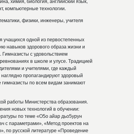
на, химия, биология, английский язык,
т, компьютерные технологии.
ематики, физики, инженеры, учителя
ья учащихся одной из первостепенных
ию навыков здорового образа жизни и
 Гимназисты с удовольствием
оревнованиях в школе и улусе. Традицией
ителями и учителями, где каждый
ия наглядно пропагандируют здоровый
е гимназисты по всем видам занимают
кой работы Министерства образования.
ения новых технологий в обучении:
тературы по теме «О5о айар дьо5урун
ч с параметрами», «Метод проектов на
я», по русской литературе «Проведение