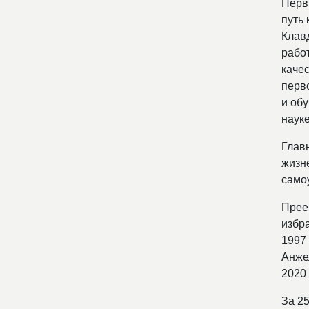
Перв
путь
Клав
рабо
каче
перв
и обу
науке
Глав
жизн
само
Прее
избр
1997
Анже
2020
За 2