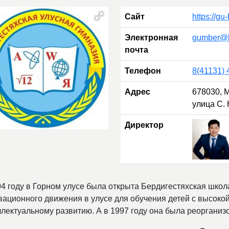
Сайт
https://gu
Электронная
gumber@li
почта
Телефон
8(41131) 
Адрес
678030, 
улица С. 
Директор
94 году в Горном улусе была открыта Бердигестяхская школ
вационного движения в улусе для обучения детей с высоко
ллектуальному развитию. А в 1997 году она была реорганиз