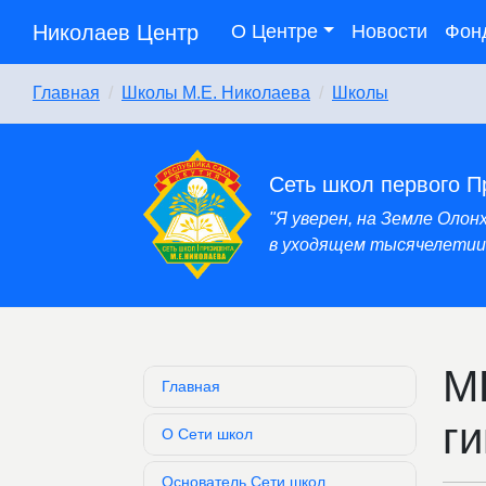
Николаев Центр
О Центре
Новости
Фон
Главная
Школы М.Е. Николаева
Школы
Сеть школ первого П
"Я уверен, на Земле Оло
в уходящем тысячелетии,
М
Главная
г
О Сети школ
Основатель Сети школ