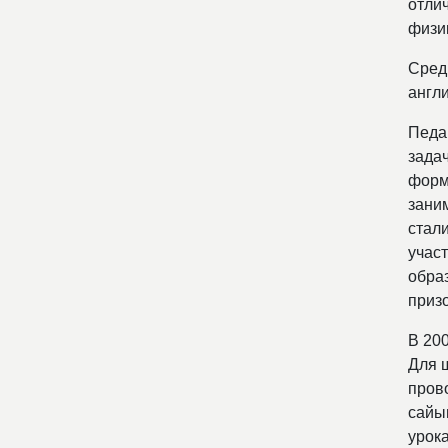
отлич
физи
Сред
англи
Педа
зада
форм
зани
стал
учас
обра
приз
В 20
Для 
пров
сайы
урок