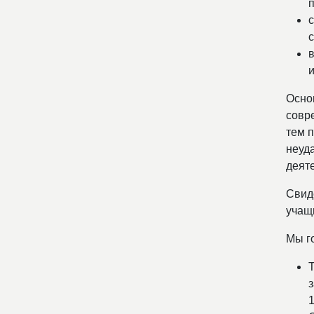
Осно
совре
тем 
неуд
деят
Свид
учащ
Мы г
1