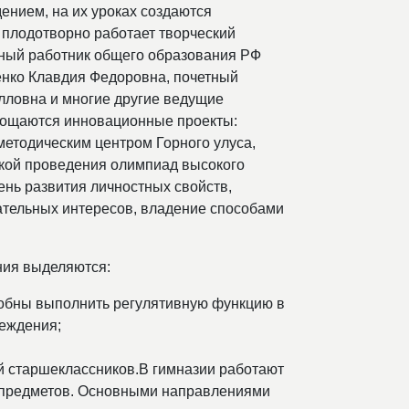
ением, на их уроках создаются
 плодотворно работает творческий
етный работник общего образования РФ
енко Клавдия Федоровна, почетный
лловна и многие другие ведущие
площаются инновационные проекты:
етодическим центром Горного улуса,
кой проведения олимпиад высокого
ень развития личностных свойств,
ательных интересов, владение способами
ния выделяются:
собны выполнить регулятивную функцию в
беждения;
 старшеклассников.В гимназии работают
х предметов. Основными направлениями