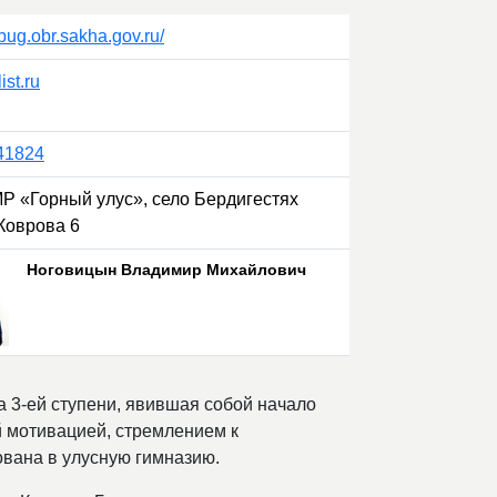
-bug.obr.sakha.gov.ru/
st.ru
41824
МР «Горный улус», село Бердигестях
Коврова 6
Ноговицын Владимир Михайлович
а 3-ей ступени, явившая собой начало
й мотивацией, стремлением к
ована в улусную гимназию.