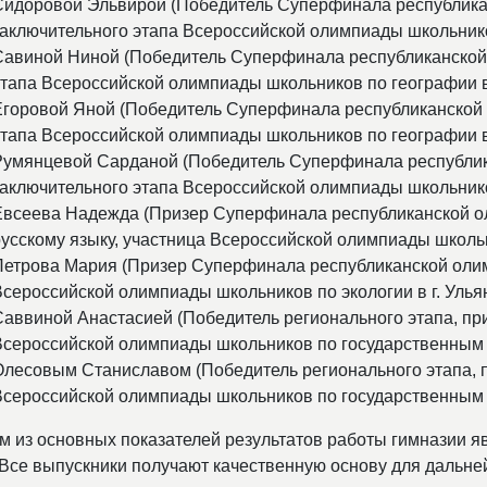
Сидоровой Эльвирой (Победитель Суперфинала республика
аключительного этапа Всероссийской олимпиады школьников п
Савиной Ниной (Победитель Суперфинала республиканской 
тапа Всероссийской олимпиады школьников по географии в г.
Егоровой Яной (Победитель Суперфинала республиканской 
тапа Всероссийской олимпиады школьников по географии в г.
Румянцевой Сарданой (Победитель Суперфинала республик
аключительного этапа Всероссийской олимпиады школьников п
Евсеева Надежда (Призер Суперфинала республиканской ол
усскому языку, участница Всероссийской олимпиады школьник
Петрова Мария (Призер Суперфинала республиканской олим
сероссийской олимпиады школьников по экологии в г. Ульяно
Саввиной Анастасией (Победитель регионального этапа, пр
Всероссийской олимпиады школьников по государственным яз
Олесовым Станиславом (Победитель регионального этапа, п
сероссийской олимпиады школьников по государственным язы
м из основных показателей результатов работы гимназии я
 Все выпускники получают качественную основу для дальне