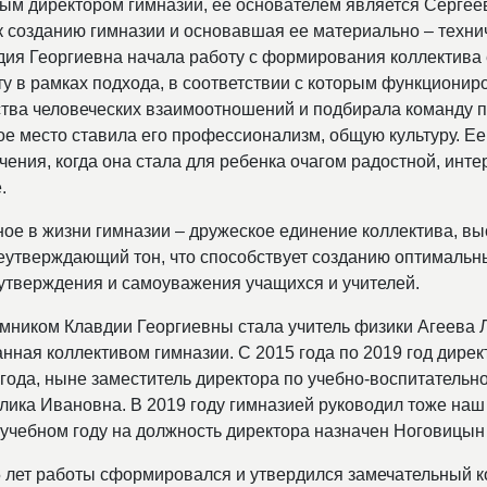
ым директором гимназии, ее основателем является Сергее
 к созданию гимназии и основавшая ее материально – техни
дия Георгиевна начала работу с формирования коллектив
ту в рамках подхода, в соответствии с которым функционир
ства человеческих взаимоотношений и подбирала команду п
ое место ставила его профессионализм, общую культуру. Ее
чения, когда она стала для ребенка очагом радостной, инте
.
ное в жизни гимназии – дружеское единение коллектива, вы
еутверждающий тон, что способствует созданию оптимальн
утверждения и самоуважения учащихся и учителей.
мником Клавдии Георгиевны стала учитель физики Агеева
анная коллективом гимназии. С 2015 года по 2019 год дире
 года, ныне заместитель директора по учебно-воспитательн
лика Ивановна. В 2019 году гимназией руководил тоже наш
 учебном году на должность директора назначен Ноговицы
5 лет работы сформировался и утвердился замечательный к