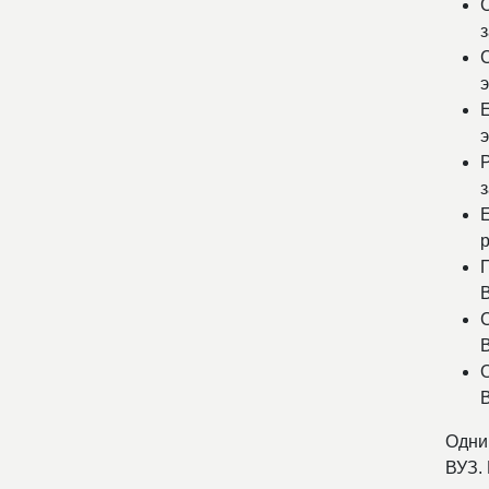
з
э
э
з
р
В
В
Одни
ВУЗ.