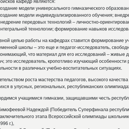
поисков кафедр являются:
создание модели универсального гимназического образовани
создание модели индивидуализированного обучения; внедре
внедрение передовых технологий – личностно-ориентирован
интегральной технологии; формирование навыков исследов
вной целью работы на кафедрах ставится формирование уч
менной школы – это еще и педагог-исследователь, свободны
понимающий, что материал для его исследований – живые де
ач; это исследователь, кропотливо изучающий особенности
ельности в различных учебно-воспитательных ситуациях.
етельством роста мастерства педагогов, высокого качества
ихся в улусных, региональных, республиканских олимпиадах
ордимся учащимися гимназии, защищавшими честь республ
Тимофеевой Надеждой (Победитель Суперфинала республи
заключительного этапа Всероссийской олимпиады школьников
996 г.),