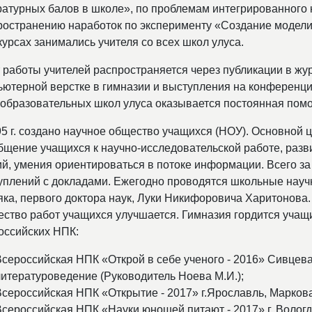
ратурных балов в школе», по проблемам интегрированного к
ространению наработок по эксперименту «Создание модели
курсах занимались учителя со всех школ улуса.
 работы учителей распространяется через публикации в жу
ьютерной верстке в гимназии и выступления на конференци
образовательных школ улуса оказывается постоянная помо
95 г. создано научное общество учащихся (НОУ). Основной 
бщение учащихся к научно-исследовательской работе, разв
ий, умения ориентироваться в потоке информации. Всего за
уплений с докладами. Ежегодно проводятся школьные науч
ка, первого доктора наук, Луки Никифоровича Харитонова. 
чество работ учащихся улучшается. Гимназия гордится учащ
оссийских НПК:
Всероссийская НПК «Открой в себе ученого - 2016» Сивцева
литературоведение (Руководитель Ноева М.И.);
Всероссийская НПК «Открытие - 2017» г.Ярославль, Маркова
Всероссийская НПК «Науки юношей питают - 2017» г. Волог