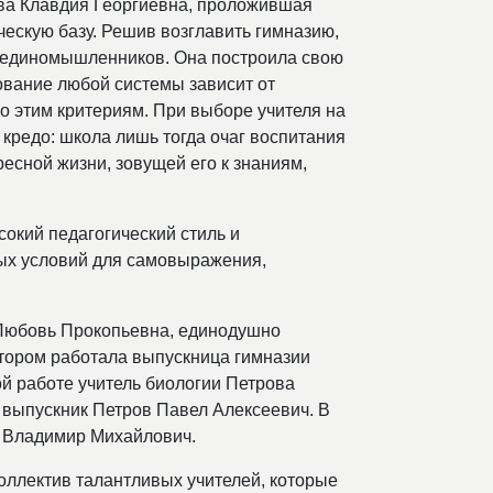
ва Клавдия Георгиевна, проложившая
ческую базу. Решив возглавить гимназию,
а единомышленников. Она построила свою
ование любой системы зависит от
о этим критериям. При выборе учителя на
 кредо: школа лишь тогда очаг воспитания
ресной жизни, зовущей его к знаниям,
сокий педагогический стиль и
ых условий для самовыражения,
 Любовь Прокопьевна, единодушно
ктором работала выпускница гимназии
ой работе учитель биологии Петрова
 выпускник Петров Павел Алексеевич. В
н Владимир Михайлович.
оллектив талантливых учителей, которые