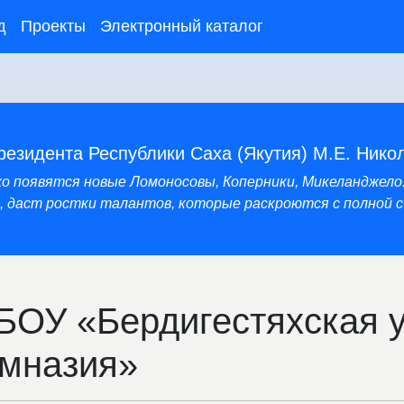
д
Проекты
Электронный каталог
резидента Республики Саха (Якутия) М.Е. Нико
нхо появятся новые Ломоносовы, Коперники, Микеланджело
 даст ростки талантов, которые раскроются с полной си
БОУ «Бердигестяхская 
имназия»