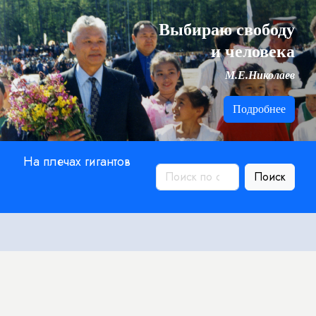
Выбираю свободу
и человека
М.Е.Николаев
Подробнее
На плечах гигантов
Поиск