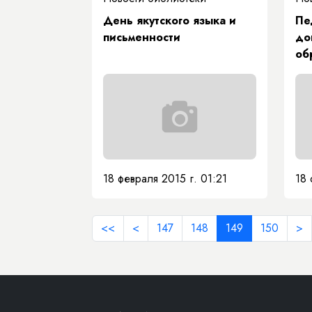
День якутского языка и
Пе
письменности
до
об
тв
18 февраля 2015 г. 01:21
18 
<<
<
147
148
149
150
>