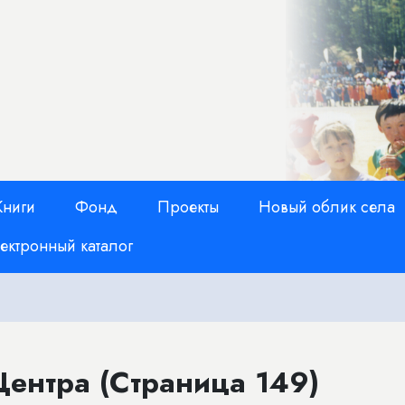
Книги
Фонд
Проекты
Новый облик села
ектронный каталог
Центра (Страница 149)