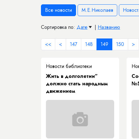
Все новости
М.Е.Николаев
Новост
Сортировка по:
Дате
|
Названию
<<
<
147
148
149
150
>
Новости библиотеки
Но
Жить в долголетии”
Со
должно стать народным
№5
движением