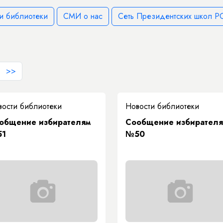
и библиотеки
СМИ о нас
Сеть Президентских школ РС
>>
вости библиотеки
Новости библиотеки
общение избирателям
Сообщение избирател
1
№50