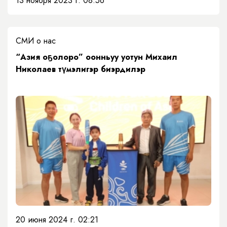
13 ноября 2023 г. 08:56
СМИ о нас
“Азия оҕолоро” оонньуу уотун Михаил
Николаев түмэлигэр биэрдилэр
20 июня 2024 г. 02:21