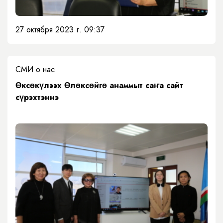
27 октября 2023 г. 09:37
СМИ о нас
Өксөкүлээх Өлөксөйгө анаммыт саҥа сайт
сүрэхтэннэ