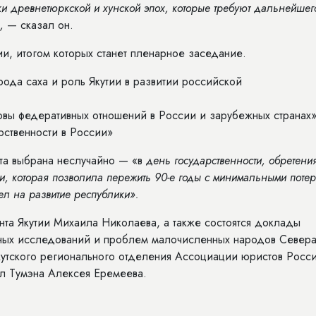
 древнетюркской и хунской эпох, которые требуют дальнейшег
»,
— сказал он.
и, итогом которых станет пленарное заседание.
ода саха и роль Якутии в развитии российской
овы федеративных отношений в России и зарубежных странах»
рственности в России»
та выбрана неслучайно — «в
день государственности, обретени
и, которая позволила пережить 90-е годы с минимальными поте
ел на развитие республики».
та Якутии Михаила Николаева, а также состоятся доклады
арных исследований и проблем малочисленных народов Север
утского регионального отделения Ассоциации юристов Росс
л Тумэна Алексея Еремеева.