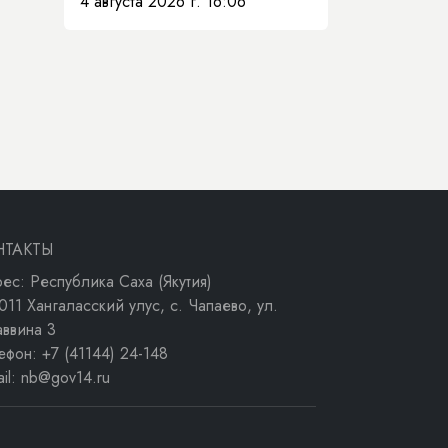
4 августа 2026 г. 16:06
НТАКТЫ
ес: Республика Саха (Якутия)
011 Хангаласский улус, с. Чапаево, ул.
аввина 3
ефон: +7 (41144) 24-148
ail: nb@gov14.ru