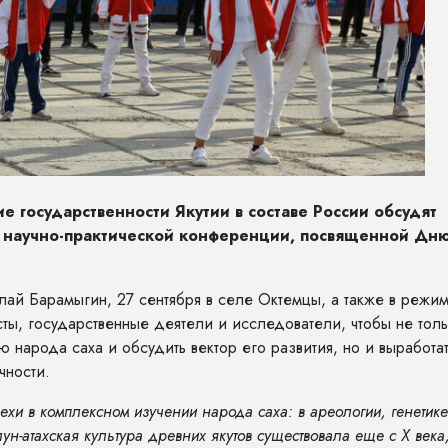
 государственности Якутии в составе России обсудят
а научно-практической конференции, посвященной Дн
ай Барамыгин, 27 сентября в селе Октемцы, а также в режи
ы, государственные деятели и исследователи, чтобы не тол
 народа саха и обсудить вектор его развития, но и выработа
чности.
ехи в комплексном изучении народа саха: в ареологии, генетике
лун-атахская культура древних якутов существовала еще с
X
века