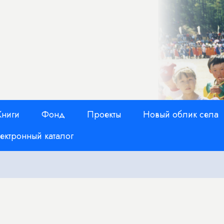
Книги
Фонд
Проекты
Новый облик села
ектронный каталог