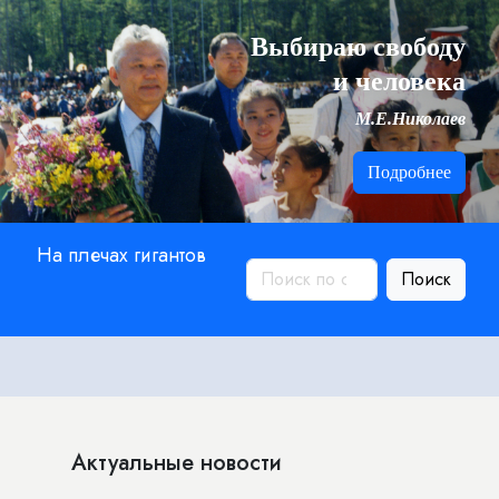
Выбираю свободу
и человека
М.Е.Николаев
Подробнее
На плечах гигантов
Поиск
Актуальные новости