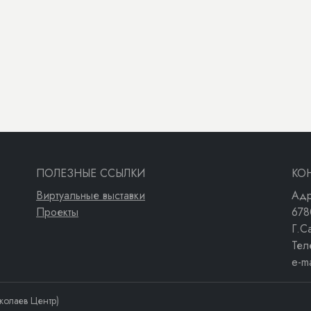
ПОЛЕЗНЫЕ ССЫЛКИ
КО
Виртуальные выставки
Адр
Проекты
678
Г.С
Тел
e-m
колаев Центр)