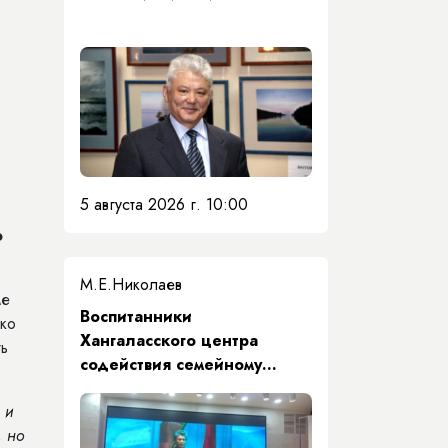
5 августа 2026 г. 10:00
ю
М.Е.Николаев
ме
​Воспитанники
ько
Хангаласского центра
ть
содействия семейному
воспитанию почтили память
 и
Первого Президента Якутии
, но