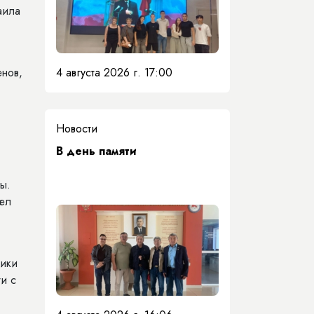
аила
4 августа 2026 г. 17:00
нов,
Новости
​В день памяти
ы.
шел
лики
и с