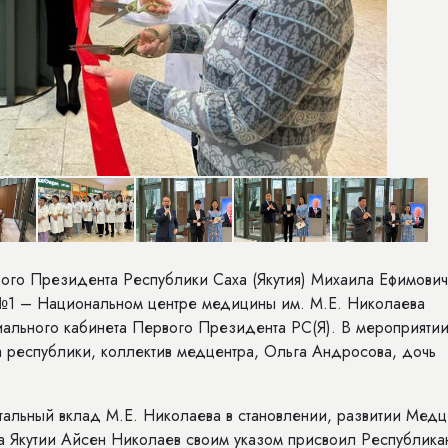
вого Президента Республики Саха (Якутия) Михаила Ефимови
№1 – Национальном центре медицины им. М.Е. Николаева
иального кабинета Первого Президента РС(Я). В мероприяти
а республики, коллектив медцентра, Ольга Андросова, дочь
тальный вклад М.Е. Николаева в становлении, развитии Медц
ва Якутии Айсен Николаев своим указом присвоил Республика