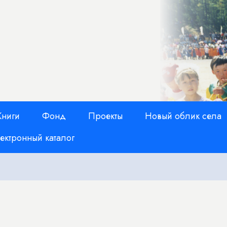
Книги
Фонд
Проекты
Новый облик села
ектронный каталог