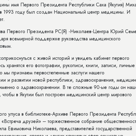
ины имя Первого Президента Республики Саха (Якутия) Мих
в 1993 году был создан Национальный центр медицины. И
ет.
хива Первого Президента РС(Я) -Николаев-Центра Юрий Семе
даря всемирной поддержке руководства медицинского
овым.
оприкоснуться с живой историй и увидеть кабинет первого
ь хранятся его фотографии, рукописи, книги, записи, личные
что мы признаем первостепенные заслуги нашего
нии и развитии новой республики, здравоохранения, медицин
 именно о здравоохранении. В те сложные 90-ые годы он на
, чтобы в Якутии был построен медицинский центр мирового
кого улуса в библиотеке-Архиве Первого Президента Респуб
я «Встреча друзей» – торжественное собрание общественност
аила Ефимовича Николаева, представителей государственной
авоохранения, спорта и других ключевых сфер социально-