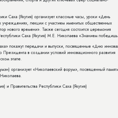
ики Саха (Якутия) организует классные часы, уроки «День
х учреждениях, лекции с участием именитых общественных
тор нового времени». Также сегодня состоится церемония
еспублики Саха (Якутия) М.Е. Николаева «Знанием победишь
аха» покажут передачи и выпуски, посвященные «Дню иннова
о Президента в создании условий инновационного развития
ском этапе.
мэн) организует «Николаевский форум», посвященный памят
Николаева.
я) и Правительства Республики Саха (Якутия)