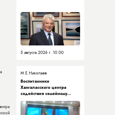
5 августа 2026 г. 10:00
ча
М.Е.Николаев
​Воспитанники
и
Хангаласского центра
содействия семейному
воспитанию почтили память
Первого Президента Якутии
ентра
нской