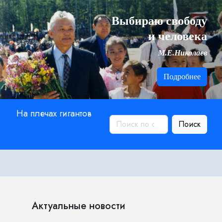
Выбираю свободу
и человека
М.Е.Николаев
Подробнее
На плечах гигантов
Поиск
Актуальные новости