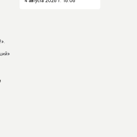
4 августа 2026 г. 16:06
!».
ций»
и