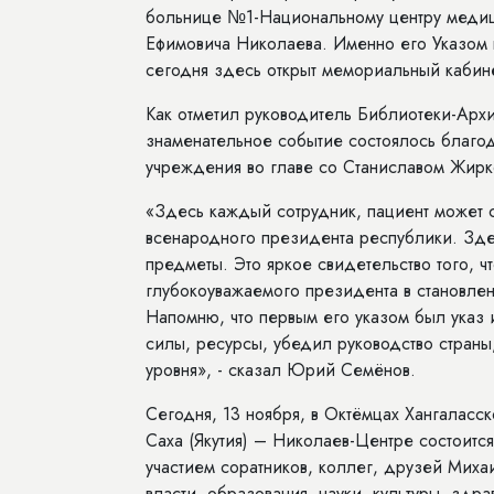
больнице №1-Национальному центру медиц
Ефимовича Николаева. Именно его Указом 
сегодня здесь открыт мемориальный кабин
Как отметил руководитель Библиотеки-Ар
знаменательное событие состоялось благо
учреждения во главе со Станиславом Жирк
«Здесь каждый сотрудник, пациент может с
всенародного президента республики. Здес
предметы. Это яркое свидетельство того, 
глубокоуважаемого президента в становле
Напомню, что первым его указом был указ
силы, ресурсы, убедил руководство страны
уровня», - сказал Юрий Семёнов.
Сегодня, 13 ноября, в Октёмцах Хангаласс
Саха (Якутия) – Николаев-Центре состоитс
участием соратников, коллег, друзей Мих
власти, образования, науки, культуры, здр