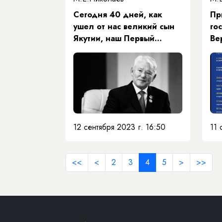
​Сегодня 40 дней, как
Пр
ушел от нас великий сын
гос
Якутии, наш Первый
Ве
Президент Михаил
ко
Ефимович Николаев.
музыки 
ма
па
Пр
Са
Еф
12 сентября 2023 г. 16:50
11 
<<
<
2
3
4
5
>
>>