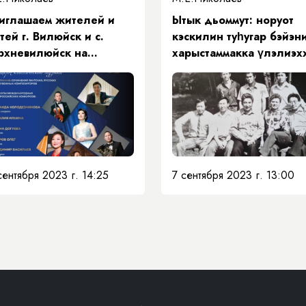
иглашаем жителей и
Ытык дьоммут: норуот
тей г. Вилюйск и с.
кэскилин туһугар бэйэн
рхневилюйск на
харыстаммакка үлэлиэх
нцерт классической
«Виват, альма
тер!», посвященный
мяти Первого
езидента Республики
ха (Якутия) Михаила
имовича Николаева
сентября 2023 г. 14:25
7 сентября 2023 г. 13:00