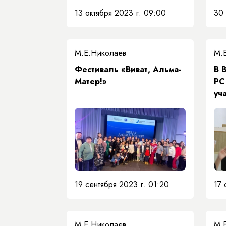
13 октября 2023 г. 09:00
30 
М.Е.Николаев
М.
Фестиваль «Виват, Альма-
В 
Матер!»
РС
уч
ВШ
уч
«В
19 сентября 2023 г. 01:20
17 
М.Е.Николаев
М.