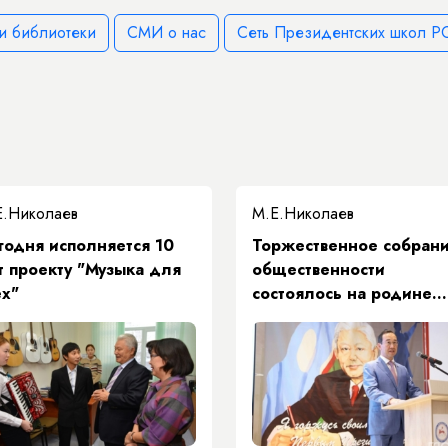
и библиотеки
СМИ о нас
Сеть Президентских школ РС
Е.Николаев
М.Е.Николаев
годня исполняется 10
Торжественное собран
т проекту "Музыка для
общественности
ех"
состоялось на родине
Михаила Николаева