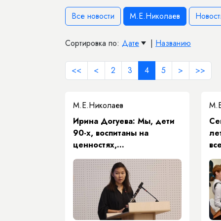
Все новости
М.Е.Николаев
Новост
Сортировка по:
Дате
|
Названию
<<
<
2
3
4
5
>
>>
М.Е.Николаев
М.
Ирина Догуева: Мы, дети
Се
90-х, воспитаны на
ле
ценностях,
вс
сформированных
Михаилом Николаевым