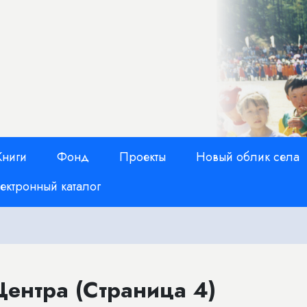
Книги
Фонд
Проекты
Новый облик села
ектронный каталог
ентра (Страница 4)