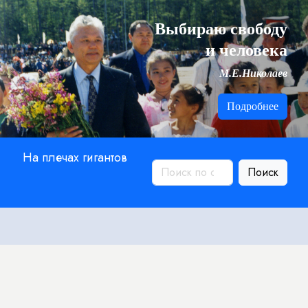
Выбираю свободу
и человека
М.Е.Николаев
Подробнее
На плечах гигантов
Поиск