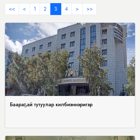
<<
<
1
2
3
4
>
>>
Баараҕай тутуулар килбиэннэригэр