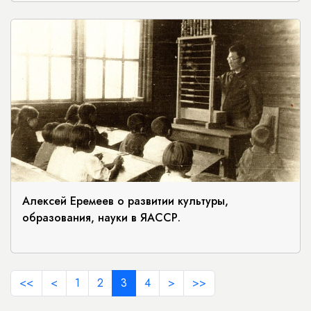
Алексей Еремеев о развитии культуры,
образования, науки в ЯАССР.
<<
<
1
2
3
4
>
>>