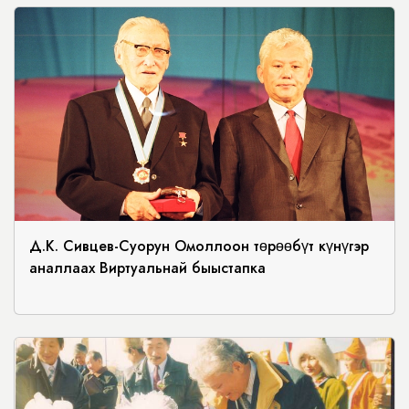
Д.К. Сивцев-Суорун Омоллоон төрөөбүт күнүгэр
аналлаах Виртуальнай быыстапка