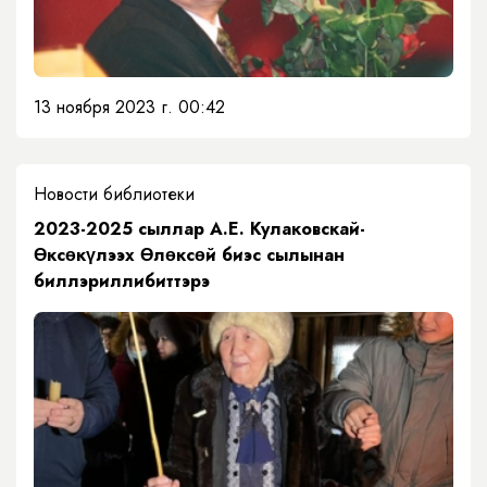
13 ноября 2023 г. 00:42
Новости библиотеки
2023-2025 сыллар А.Е. Кулаковскай-
Өксөкүлээх Өлөксөй биэс сылынан
биллэриллибиттэрэ