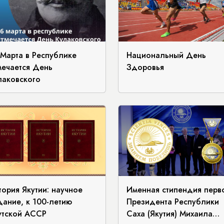
 Марта в Республике
Национальный День
мечается День
Здоровья
лаковского
тория Якутии: научное
Именная стипендия перв
дание, к 100-летию
Президента Республики
утской АССР
Саха (Якутия) Михаила