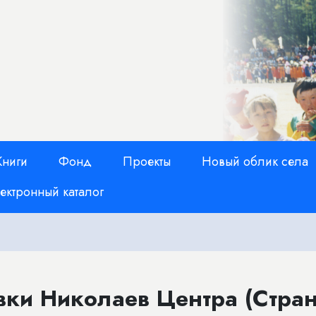
Книги
Фонд
Проекты
Новый облик села
ектронный каталог
вки Николаев Центра (Стран