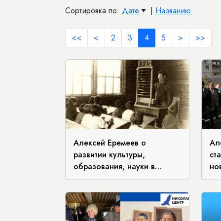
Сортировка по:
Дате
|
Названию
<<
<
2
3
4
5
>
>>
Алексей Еремеев о
Ал
развитии культуры,
ст
образования, науки в
но
ЯАССР.
го