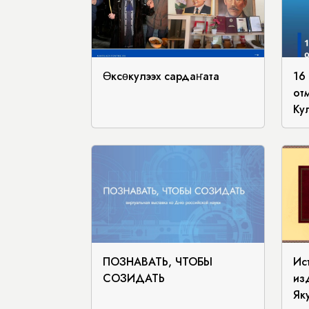
Өксөкулээх сардаҥата
16
от
Ку
ПОЗНАВАТЬ, ЧТОБЫ
Ис
СОЗИДАТЬ
из
Як