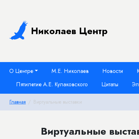
Николаев Центр
О Центре
М.Е. Николаев
Новости
Пятилетие А.Е. Кулаковского
Цитаты
Эл
Главная
Виртуальные выставки
Виртуальные выста