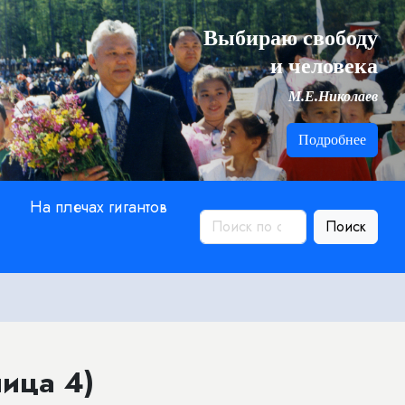
Выбираю свободу
и человека
М.Е.Николаев
Подробнее
На плечах гигантов
Поиск
ица 4)