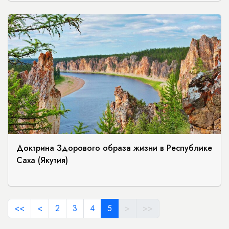
Доктрина Здорового образа жизни в Республике
Саха (Якутия)
<<
<
2
3
4
5
>
>>