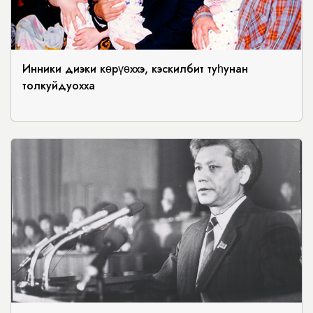
Инники диэки көрүөххэ, кэскилбит туһунан
толкуйдуохха