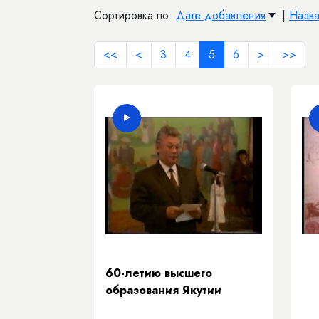
Сортировка по:
Дате добавления
|
Назв
<<
<
3
4
5
6
>
>>
60-летию высшего
образования Якутии