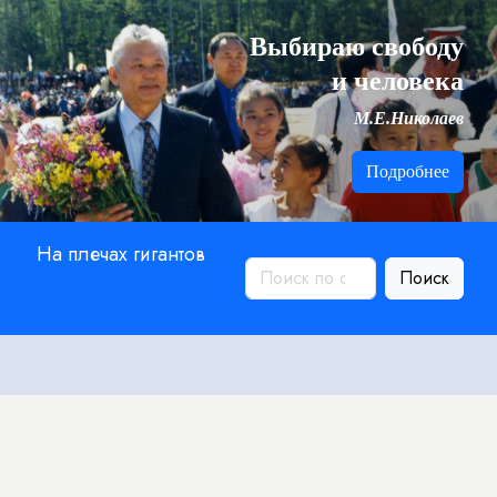
Выбираю свободу
и человека
М.Е.Николаев
Подробнее
На плечах гигантов
Поиск