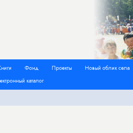
Книги
Фонд
Проекты
Новый облик села
ектронный каталог