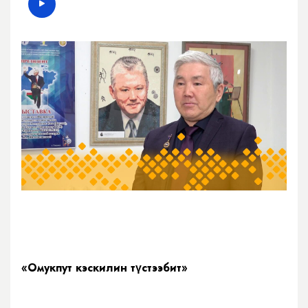
«Омукпут кэскилин түстээбит»