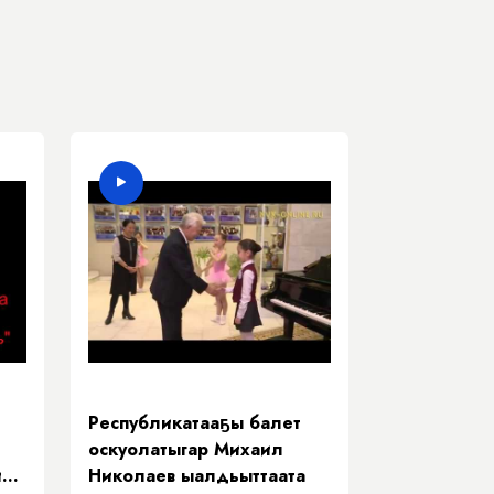
Республикатааҕы балет
оскуолатыгар Михаил
и
Николаев ыалдьыттаата