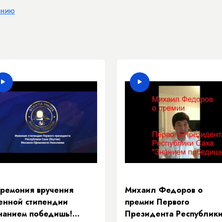
анию
ремония вручения
Михаил Федоров о
енной стипендии
премии Первого
нанием победишь!
Президента Республик