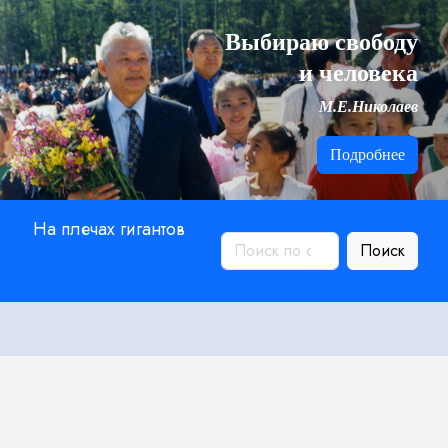
Выбираю свободу
и человека
М.Е.Николаев
Подробнее
На плечах гигантов
Поиск