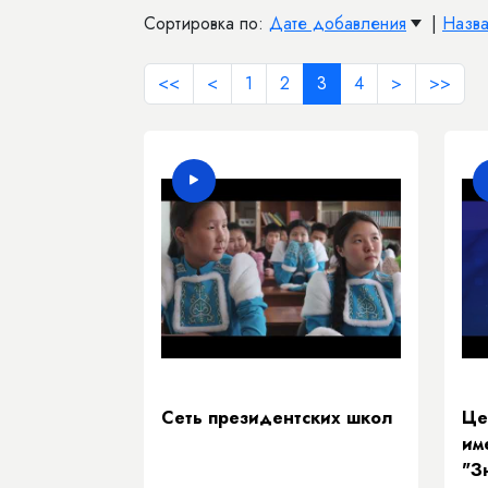
Сортировка по:
Дате добавления
|
Назв
<<
<
1
2
3
4
>
>>
Сеть президентских школ
Це
им
"З