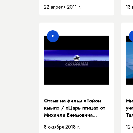
20
22 апреля 2011 г.
13 
"С
Отзыв на фильм «Тойон
Ми
кыыл» / «Царь птица» от
уч
Михаила Ефимовича
Та
Николаева
ре
8 октября 2018 г.
12 