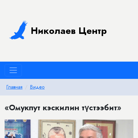
Николаев Центр
Главная
Видео
«Омукпут кэскилин түстээбит»