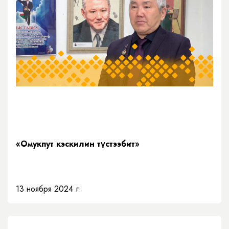
«Омукпут кэскилин түстээбит»
13 ноября 2024 г.