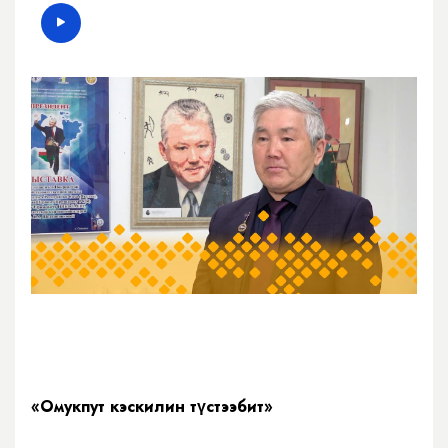
«Омукпут кэскилин түстээбит»