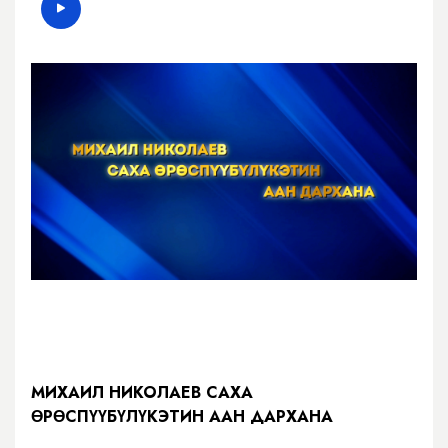
МИХАИЛ НИКОЛАЕВ САХА
ӨРӨСПҮҮБҮЛҮКЭТИН ААН ДАРХАНА