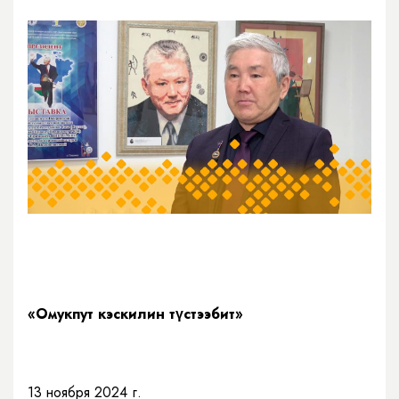
«Омукпут кэскилин түстээбит»
13 ноября 2024 г.