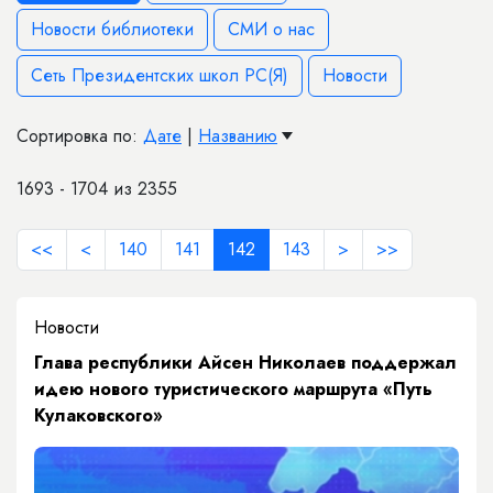
Новости библиотеки
СМИ о нас
Сеть Президентских школ РС(Я)
Новости
Сортировка по:
Дате
|
Названию
1693 - 1704 из 2355
<<
<
140
141
142
143
>
>>
Новости
Глава республики Айсен Николаев поддержал
идею нового туристического маршрута «Путь
Кулаковского»