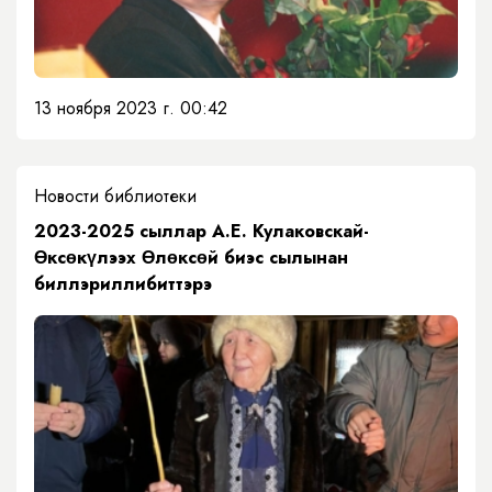
13 ноября 2023 г. 00:42
Новости библиотеки
2023-2025 сыллар А.Е. Кулаковскай-
Өксөкүлээх Өлөксөй биэс сылынан
биллэриллибиттэрэ