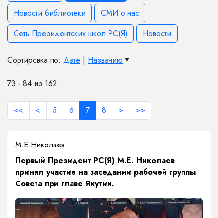
Новости библиотеки
СМИ о нас
Сеть Президентских школ РС(Я)
Новости
Сортировка по:
Дате
|
Названию
73 - 84 из 162
<<
<
5
6
7
8
>
>>
М.Е.Николаев
Первый Президент РС(Я) М.Е. Николаев
принял участие на заседании рабочей группы
Совета при главе Якутии.