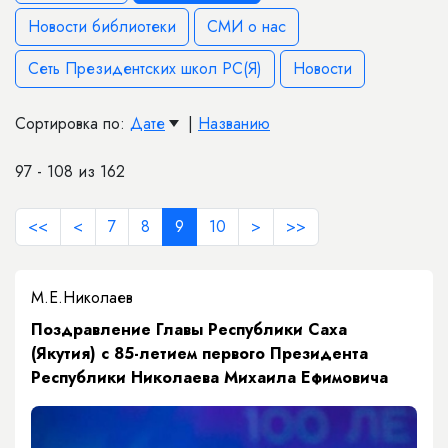
Новости библиотеки
СМИ о нас
Сеть Президентских школ РС(Я)
Новости
Сортировка по:
Дате
|
Названию
97 - 108 из 162
<<
<
7
8
9
10
>
>>
М.Е.Николаев
Поздравление Главы Республики Саха
(Якутия) с 85-летием первого Президента
Республики Николаева Михаила Ефимовича