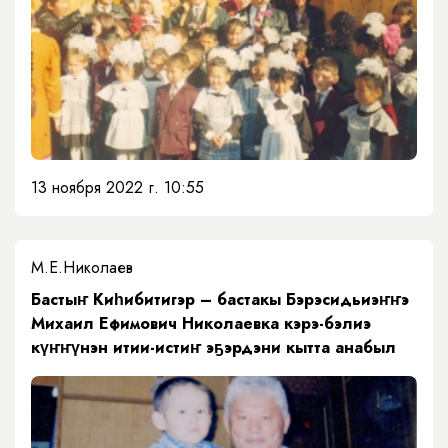
13 ноября 2022 г. 10:55
М.Е.Николаев
Бастыҥ Киһибитигэр – бастакы Бэрэсидьиэҥҥэ
Михаил Ефимович Николаевка кэрэ-бэлиэ
күҥҥүнэн итии-истиҥ эҕэрдэни кытта анабыл