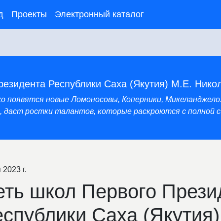
д
Проекты
Электронный каталог
резидента Республики Саха (Якутия) М.Е. Нико
нхо появятся новые Ломоносовы, Коперники, Микеланджело
 даст ростки талантов, которые раскроются с полной си
 2023 г.
еть школ Первого Прези
еспублики Саха (Якутия)