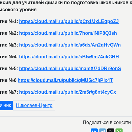
нсив для учителей физики по подготовке школьников к
ысокого уровня
тие №1:
https://cloud.mail.ru/public/pCp1/JxLEqpoZJ
тие №2:
https://cloud.mail.ru/public/7hom/iNiP8Q3sh
тие №3:
https://cloud.mail.ru/public/a6ds/An2qHvQWn
тие №4:
https://cloud.mail.ru/public/sBfw/fm74nkGHH
тие №5:
https://cloud.mail.ru/public/mamX/7dDRr9onS
тие №6
https://cloud.mail.ru/public/gMU5/c7jtPix4T
тие №7:
https://cloud.mail.ru/public/2m5r/g8nt4cyCx
очник
Николаев-Центр
Поделиться в соцсети