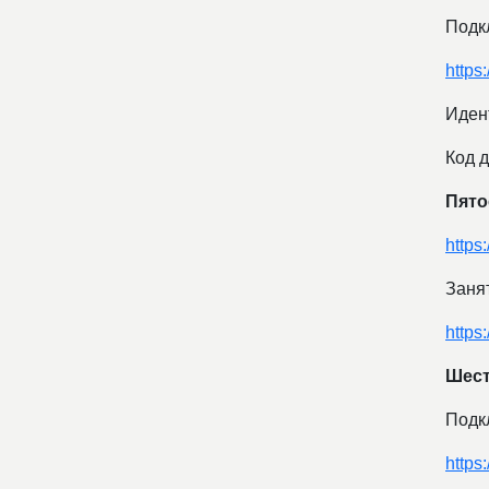
Подк
http
Иден
Код д
Пято
http
Занят
https
Шесто
Подк
http