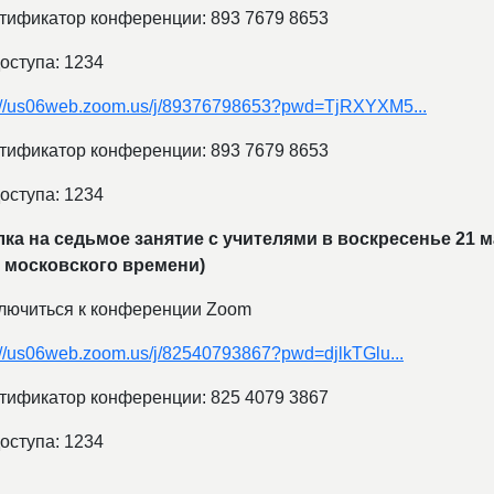
тификатор конференции: 893 7679 8653
оступа: 1234
s://us06web.zoom.us/j/89376798653?pwd=TjRXYXM5...
тификатор конференции: 893 7679 8653
оступа: 1234
ка на седьмое занятие c учителями в воскресенье 21 ма
0 московского времени)
лючиться к конференции Zoom
://us06web.zoom.us/j/82540793867?pwd=djlkTGlu...
тификатор конференции: 825 4079 3867
оступа: 1234