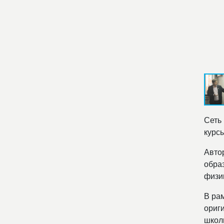
Сеть
курсы
Авто
обра
физи
В ра
ориг
школ