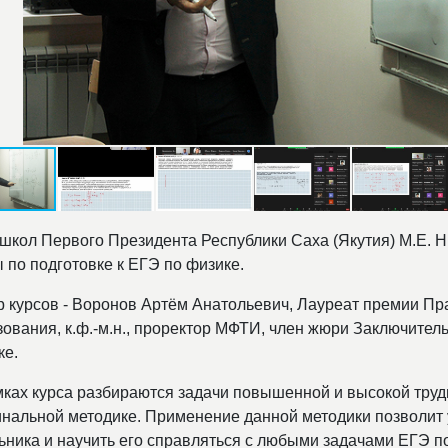
 школ Первого Президента Республики Саха (Якутия) М.Е
 по подготовке к ЕГЭ по физике.
р курсов - Воронов Артём Анатольевич, Лауреат премии Пр
зования, к.ф.-м.н., проректор МФТИ, член жюри Заключител
ке.
мках курса разбираются задачи повышенной и высокой труд
инальной методике. Применение данной методики позволит 
ьника и научить его справляться с любыми задачами ЕГЭ 