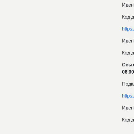
Иден
Код д
http
Иден
Код д
Ссыл
06.0
Подк
https
Иден
Код д