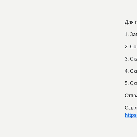
Для 
1. За
2. Со
3. Ск
4. С
5. С
Отпра
Ссыл
https