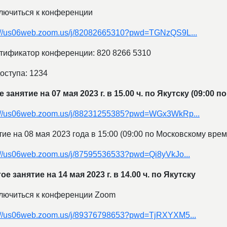
лючиться к конференции
s://us06web.zoom.us/j/82082665310?pwd=TGNzQS9L...
тификатор конференции: 820 8266 5310
оступа: 1234
е занятие на 07 мая 2023 г. в 15.00 ч. по Якутску (09:00
s://us06web.zoom.us/j/88231255385?pwd=WGx3WkRp...
ие на 08 мая 2023 года в 15:00 (09:00 по Московскому вре
://us06web.zoom.us/j/87595536533?pwd=Qi8yVkJo...
е занятие на 14 мая 2023 г. в 14.00 ч. по Якутску
лючиться к конференции Zoom
s://us06web.zoom.us/j/89376798653?pwd=TjRXYXM5...