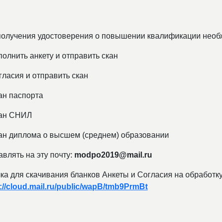
получения удостоверения о повышении квалификации необх
полнить анкету и отправить скан
гласия и отправить скан
ан паспорта
кан СНИЛ
кан диплома о высшем (среднем) образовании
влять на эту почту:
modpo2019@mail.ru
ка для скачивания бланков Анкеты и Согласия на обработк
://cloud.mail.ru/public/wapB/tmb9PrmBt