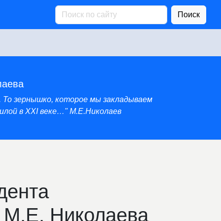
Поиск
лаева
. То зернышко, которое мы закладываем
лой в XXI веке…" М.Е.Николаев
дента
 М.Е. Николаева