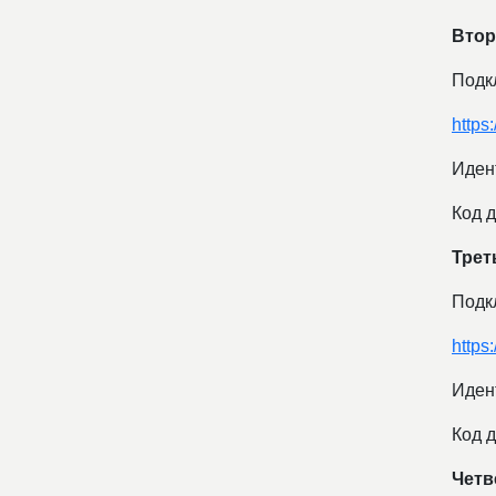
Втор
Подк
https
Иден
Код д
Трет
Подк
https
Иден
Код д
Четв