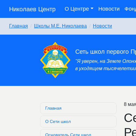
Николаев Центр
О Центре
Новости
Фон
Главная
Школы М.Е. Николаева
Новости
Сеть школ первого П
"Я уверен, на Земле Оло
в уходящем тысячелетии,
8 мая
Главная
С
О Сети школ
Р
Основатель Сети школ