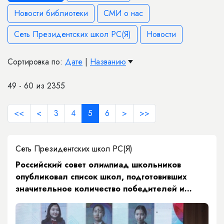
Новости библиотеки
СМИ о нас
Сеть Президентских школ РС(Я)
Новости
Сортировка по:
Дате
|
Названию
49 - 60 из 2355
<<
<
3
4
5
6
>
>>
Сеть Президентских школ РС(Я)
​Российский совет олимпиад школьников
опубликовал список школ, подготовивших
значительное количество победителей и
призеров олимпиад, входящих в Перечень
Министерства науки и высшего образования