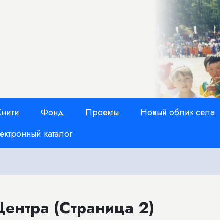
Книги
Фонд
Проекты
Новый облик села
ектронный каталог
ентра (Страница 2)