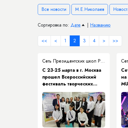
Все новости
М.Е.Николаев
Новост
Сортировка по:
Дате
|
Названию
<<
<
1
2
3
4
>
>>
Сеть Президентских школ РС(Я)
С 23-25 марта в г. Москва
​С
прошел Всероссийский
на
фестиваль творческих
MU
открытий и инициатив
«Леонардо»