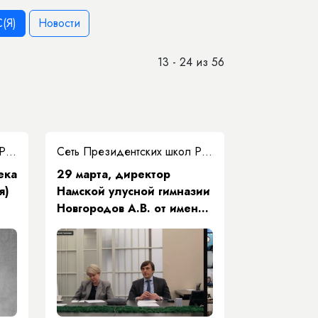
(Я)
Новости
13 - 24 из 56
Сеть Президентских школ РС(Я)
Сеть Президентских школ РС(Я)
ека
29 марта, директор
я)
Намской улусной гимназии
Новгородов А.В. от имени
Республики Саха (Якутия)
му
принял участие во
всероссийском ВКС
ю