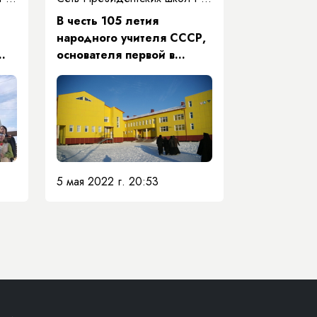
В честь 105 летия
народного учителя СССР,
основателя первой в
СР
Якутии школы с
углублённым изучением
основ физики и математики
Михаила Андреевича
Алексеева 5 мая 2022
года на базе Нюрбинского
технического лицея
5 мая 2022 г. 20:53
проведена командная игра