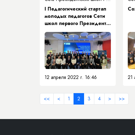
I Педагогический стартап
Со
молодых педагогов Сети
школ первого Президента
РС(Я) М.Е. Николаева
«Полет к звездам»
12 апреля 2022 г. 16:46
21 
<<
<
1
2
3
4
>
>>