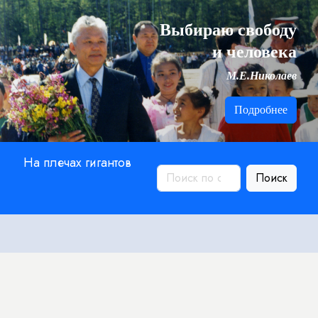
Выбираю свободу
и человека
М.Е.Николаев
Подробнее
На плечах гигантов
Поиск