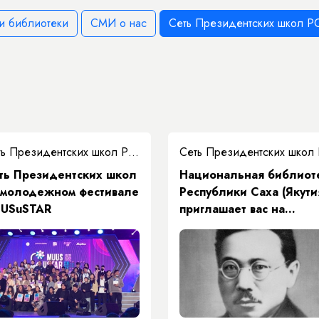
и библиотеки
СМИ о нас
Сеть Президентских школ РС
Сеть Президентских школ РС(Я)
еть Президентских школ
Национальная библиот
 молодежном фестивале
Республики Саха (Якути
USuSTAR
приглашает вас на
конференцию,
посвященную выдающе
государственному и
политическому деятел
ЯАССР, кандидату
экономических наук