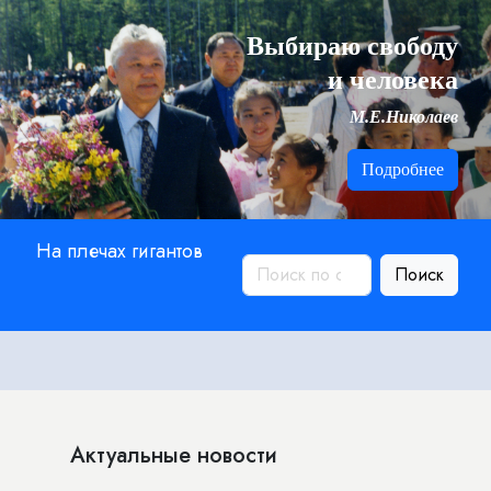
Выбираю свободу
и человека
М.Е.Николаев
Подробнее
На плечах гигантов
Поиск
Актуальные новости