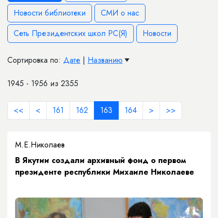
Новости библиотеки
СМИ о нас
Сеть Президентских школ РС(Я)
Новости
Сортировка по:
Дате
|
Названию
1945 - 1956 из 2355
<<
<
161
162
163
164
>
>>
М.Е.Николаев
В Якутии создали архивный фонд о первом
президенте республики Михаиле Николаеве