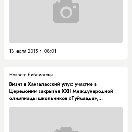
13 июля 2015 г. 08:01
Новости библиотеки
Визит в Хангаласский улус: участие в
Церемонии закрытия XXII Международной
олимпиады школьников «Туймаада»,
посещение Октёмской участковой больницы и
встреча с активом муниципального
образования «Октёмский наслег»