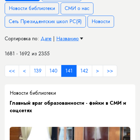
Новости библиотеки
СМИ о нас
Сеть Президентских школ РС(Я)
Новости
Сортировка по:
Дате
|
Названию
1681 - 1692 из 2355
<<
<
139
140
141
142
>
>>
Новости библиотеки
Главный враг образованности - фэйки в СМИ и
соцсетях