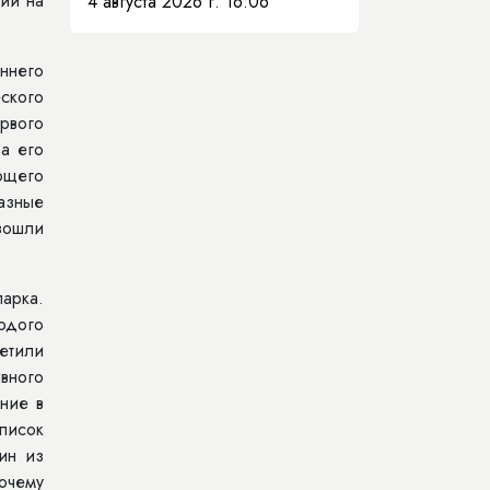
ший на
4 августа 2026 г. 16:06
ннего
ского
рвого
а его
ющего
азные
зошли
парка.
одого
метили
вного
ние в
писок
ин из
очему