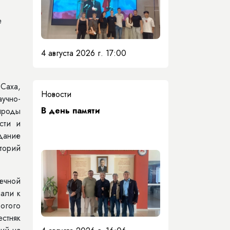
е
4 августа 2026 г. 17:00
Саха,
Новости
учно-
​В день памяти
ироды
сти и
дание
торий
ечной
пали к
огого
естняк