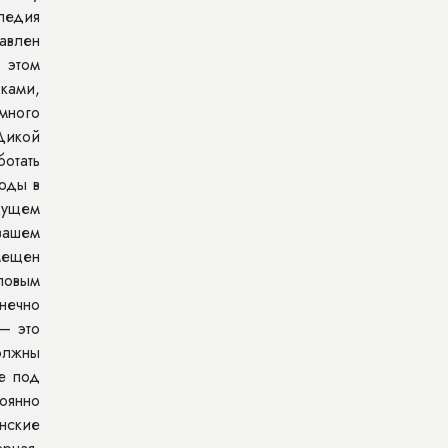
ледия
авлен
 этом
ками,
много
Дикой
ботать
оды в
дущем
вашем
змещен
ловым
онечно
– это
олжны
е под
оянно
енские