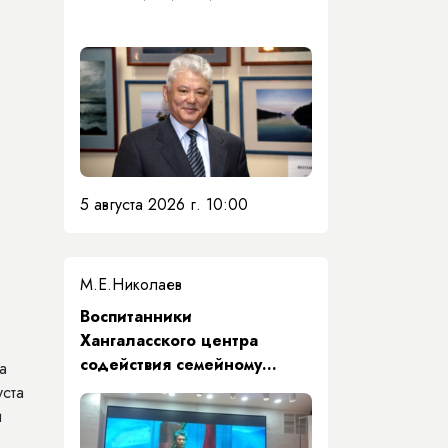
5 августа 2026 г. 10:00
М.Е.Николаев
​Воспитанники
Хангаласского центра
содействия семейному
а
воспитанию почтили память
ста
Первого Президента Якутии
и