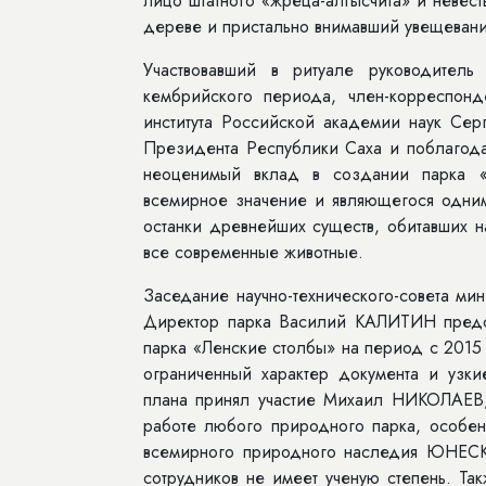
лицо штатного «жреца-алгысчита» и невест
дереве и пристально внимавший увещевани
Участвовавший в ритуале руководитель
кембрийского периода, член-корреспонд
института Российской академии наук С
Президента Республики Саха и поблагода
неоценимый вклад в создании парка «
всемирное значение и являющегося одним
останки древнейших существ, обитавших 
все современные животные.
Заседание научно-технического-совета ми
Директор парка Василий КАЛИТИН предс
парка «Ленские столбы» на период с 2015
ограниченный характер документа и узк
плана принял участие Михаил НИКОЛАЕВ, 
работе любого природного парка, особен
всемирного природного наследия ЮНЕСКО
сотрудников не имеет ученую степень. Та