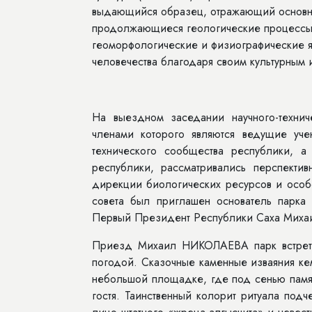
выдающийся образец, отражающий основны
продолжающиеся геологические процессы 
геоморфологические и физиографические я
человечества благодаря своим культурным 
На выездном заседании научного-технич
членами которого являются ведущие уче
технического сообщества республики, а
республики, рассматривались перспекти
дирекции биологических ресурсов и особ
совета был приглашен основатель парка
Первый Президент Республики Саха Мих
Приезд Михаил НИКОЛАЕВА парк встрети
погодой. Сказочные каменные изваяния кем
небольшой площадке, где под сенью памят
гостя. Таинственный колорит ритуала под