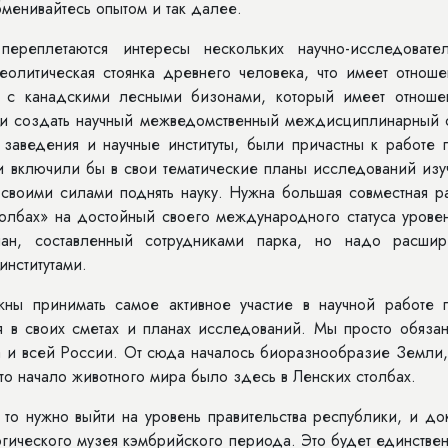
менивайтесь опытом и так далее.
ереплетаются интересы нескольких научно-исследовател
неолитическая стоянка древнего человека, что имеет отнош
ий с канадскими лесными бизонами, который имеет отноше
 ли создать научный межведомственный междисциплинарный с
 заведения и научные институты, были причастны к работе 
 и включили бы в свои тематические планы исследований из
своими силами поднять науку. Нужна большая совместная ра
толбах» на достойный своего международного статуса урове
ан, составленный сотрудниками парка, но надо расшир
институтами.
жны принимать самое активное участие в научной работе п
я в своих сметах и планах исследований. Мы просто обязан
да и всей России. От сюда началось биоразнообразие Земли
что начало животного мира было здесь в Ленских столбах.
то нужно выйти на уровень правительства республики, и до
гического музея кэмбрийского периода. Это будет единстве