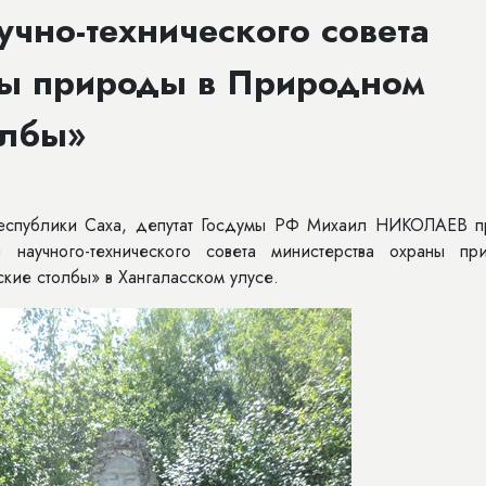
учно-технического совета
ны природы в Природном
олбы»
еспублики Саха, депутат Госдумы РФ Михаил НИКОЛАЕВ п
 научного-технического совета министерства охраны пр
кие столбы» в Хангаласском улусе.