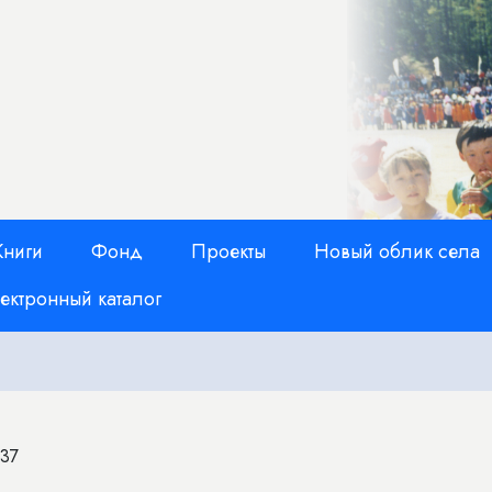
Книги
Фонд
Проекты
Новый облик села
ектронный каталог
:37