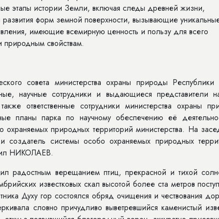
е этапы истории Земли, включая следы древней жизни,
развития форм земной поверхности, вызывающие уникальны
вления, имеющие всемирную ценность и пользу для всего
и природным свойствам.
еского совета министерства охраны природы Республики 
ные, научные сотрудники и выдающиеся представители на
 также ответственные сотрудники министерства охраны пр
вные планы парка по научному обеспечению её деятельно
о охраняемых природных территорий министерства. На засе
 и создатель системы особо охраняемых природных терри
аил НИКОЛАЕВ.
л радостным верещанием птиц, прекрасной и тихой солн
брийских известковых скал высотой более ста метров посту
ника Духу гор состоялся обряд очищения и чествования дор
черкивала словно причудливо выветревшийся каменистый изв