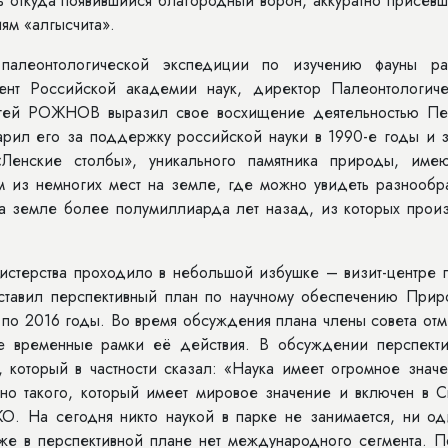
ь откуда появившийся благородный ворон, аккуратно присев
ям «алгысчита».
 палеонтологической экспедиции по изучению фауны ра
ент Российской академии наук, директор Палеонтологиче
ергей РОЖНОВ выразил свое восхищение деятельностью Пе
рил его за поддержку российской науки в 1990-е годы и з
Ленские столбы», уникального памятника природы, име
 из немногих мест на земле, где можно увидеть разнообр
на земле более полумиллиарда лет назад, из которых прои
нистерства проходило в небольшой избушке – визит-центре 
тавил перспективный план по научному обеспечению Прир
 по 2016 годы. Во время обсуждения плана члены совета от
ие временные рамки её действия. В обсуждении перспекти
который в частности сказал: «Наука имеет огромное значе
но такого, который имеет мировое значение и включен в С
. На сегодня никто наукой в парке не занимается, ни од
кже в перспективной плане нет международного сегмента. П