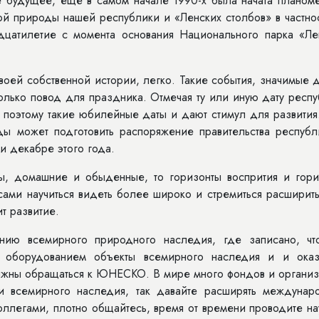
 будущее, еще в самом начале 1990-х была начата планоме
ой природы нашей республики и «Ленских столбов» в частно
дцатилетие с момента основания Национального парка «Ле
своей собственной истории, легко. Такие события, значимые 
олько повод для праздника. Отмечая ту или иную дату респ
, поэтому такие юбилейные даты и дают стимул для развити
ды может подготовить распоряжение правительства республ
и декабре этого года.
ы, домашние и обыденные, то горизонты воспрития и гори
ами научиться видеть более широко и стремиться расширить
т развитие.
ию всемирного природного наследия, где записано, чт
м оборудованием объекты всемирного наследия и и оказ
лжны обращаться к ЮНЕСКО. В мире много фондов и организ
 всемирного наследия, так давайте расширять междунар
коллегами, плотно общайтесь, время от времени проводите н