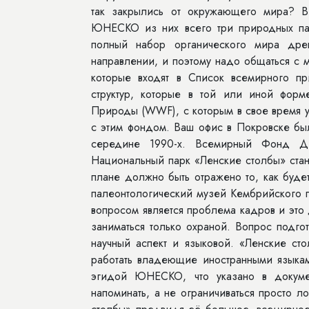
так закрылись от окружающего мира? В
ЮНЕСКО из них всего три природных пар
полный набор органического мира дре
направлении, и поэтому надо общаться с 
которые входят в Список всемирного
структур, которые в той или иной фор
Природы (WWF), с которым в свое время у
с этим фондом. Ваш офис в Покровске бы
середине 1990-х. Всемирный Фонд Д
Национальный парк «Ленские столбы» ста
плане должно быть отражено то, как будет
палеонтологический музей Кембрийского 
вопросом является проблема кадров и это
заниматься только охраной. Вопрос подг
научный аспект и языковой. «Ленские ст
работать владеющие иностранными языкам
эгидой ЮНЕСКО, что указано в докумен
напоминать, а не ограничиваться просто 