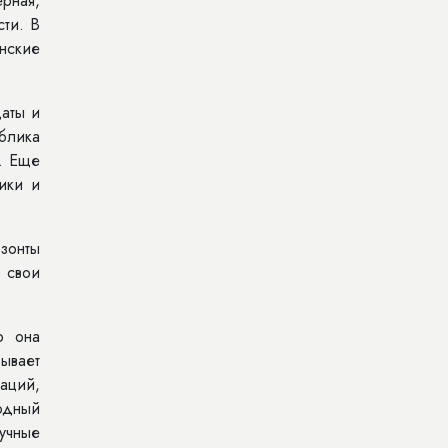
рная,
сти. В
нские
даты и
ублика
я. Еще
ики и
зонты
 свои
о она
ывает
аций,
одный
аучные