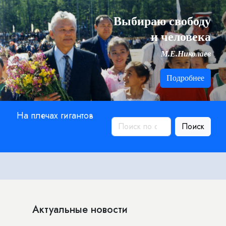
Выбираю свободу
и человека
М.Е.Николаев
Подробнее
На плечах гигантов
Поиск
Актуальные новости