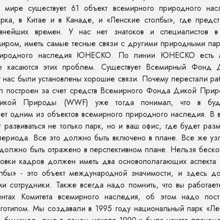
 мире существует 61 объект всемирного природного нас
ка, в Китае и в Канаде, и «Ленские столбы», где предст
внейших времен. У нас нет знатоков и специалистов в
миром, иметь самые тесные связи с другими природными пар
 природного наследия ЮНЕСКО. По линии ЮНЕСКО есть 
ме касаются этих проблем. Существует Всемирный Фонд 
 нас были установлены хорошие связи. Почему перестали ра
л построен за счет средств Всемирного Фонда Дикой Прир
икой Природы (WWF) уже тогда понимал, что в бу
нет одним из объектов всемирного природного наследия. В 
 развиваться не только парк, но и ваш офис, где будет ра
периода. Все это должно быть включено в плане. Все же уз
 должно быть отражено в перспективном плане. Нельзя беск
отовки кадров должен иметь два основополагающих аспекта 
олбы» - это объект международной значимости, и здесь д
и сотрудники. Также всегда надо помнить, что вы работает
тах Комитета всемирного наследия, об этом надо пост
логотипом. Мы создавали в 1995 году национальный парк «Л