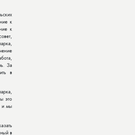
ьских
ение к
ние к
овет,
парка,
учение
бота,
нь. За
ить в
арка,
ы это
, и мы
казать
нный в