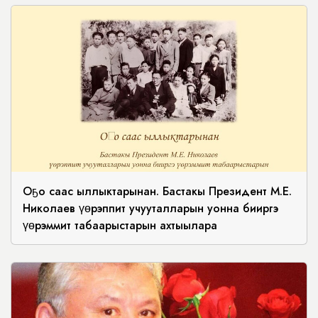
Оҕо саас ыллыктарынан. Бастакы Президент М.Е.
Николаев үөрэппит учууталларын уонна бииргэ
үөрэммит табаарыстарын ахтыылара