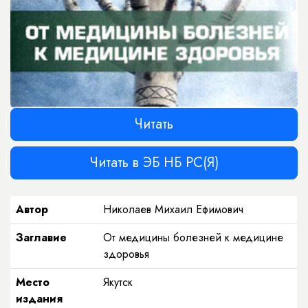
Читать
Читать в ЭБ НБ РС(Я)
Автор
Николаев Михаил Ефимович
Заглавие
От медицины болезней к медицине
здоровья
Место
Якутск
издания