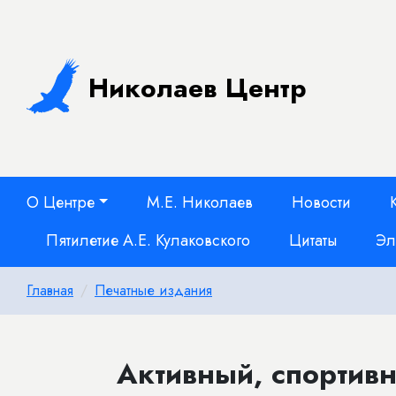
Николаев Центр
О Центре
М.Е. Николаев
Новости
Пятилетие А.Е. Кулаковского
Цитаты
Эл
Главная
Печатные издания
Активный, спортив