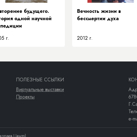
вторение будущего.
Вечность жизни в
тория одной научной
бессмертии духа
спедиции
5 г.
2012 г.
ПОЛЕЗНЫЕ ССЫЛКИ
КО
Виртуальные выставки
Адр
Проекты
678
Г.С
Тел
e-m
колаев Центр)