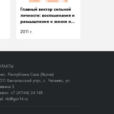
Главный вектор сильной
личности: воспоминания и
размышления о жизни и
деятельности Е. Д.
2011 г.
Кычкина
НТАКТЫ
ес: Республика Саха (Якутия)
011 Хангаласский улус, с. Чапаево, ул.
аввина 3
ефон: +7 (41144) 24-148
ail: nb@gov14.ru