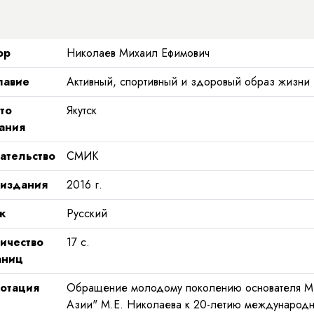
ор
Николаев Михаил Ефимович
лавие
Активный, спортивный и здоровый образ жизни 
то
Якутск
ания
ательство
СМИК
 издания
2016
г.
к
Русский
ичество
17
с.
аниц
отация
Обращение молодому поколению основателя Ме
Азии" М.Е. Николаева к 20-летию международны