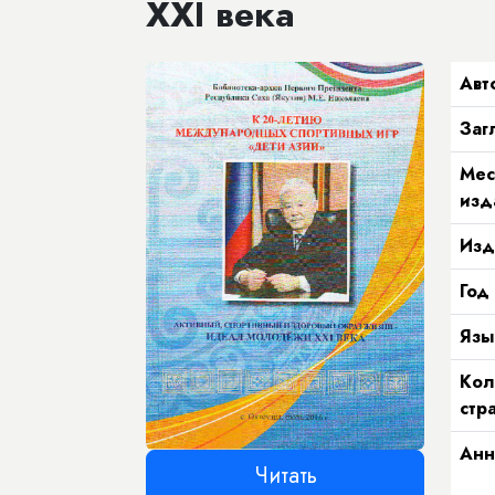
XXI века
Авт
Заг
Мес
изд
Изд
Год
Язы
Кол
стр
Анн
Читать