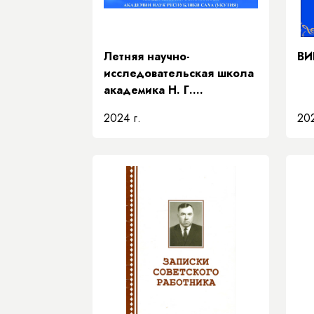
Летняя научно-
ВИ
исследовательская школа
академика Н. Г.
Соломонова» Академии
2024 г.
202
наук Республики Саха
(Якутия)