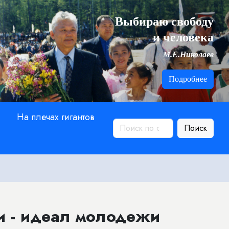
Выбираю свободу
и человека
М.Е.Николаев
Подробнее
На плечах гигантов
Поиск
и - идеал молодежи