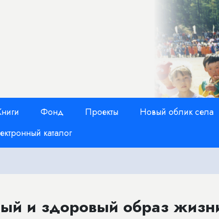
Книги
Фонд
Проекты
Новый облик села
ектронный каталог
ный и здоровый образ жизн