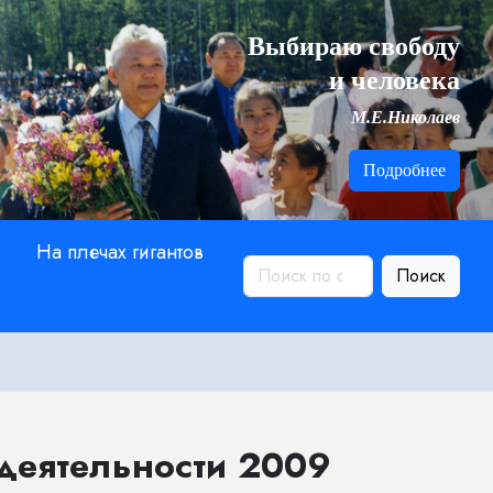
Выбираю свободу
и человека
М.Е.Николаев
Подробнее
На плечах гигантов
Поиск
деятельности 2009