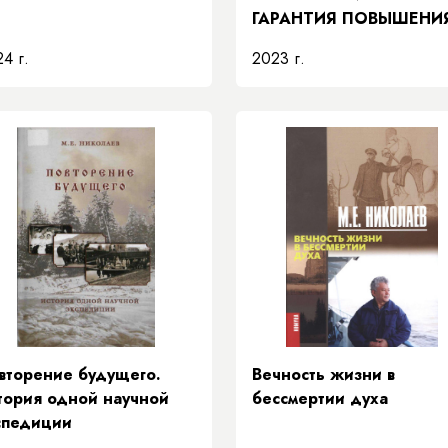
ГАРАНТИЯ ПОВЫШЕНИ
КАЧЕСТВА
4 г.
2023 г.
ОБРАЗОВАНИЯ
вторение будущего.
Вечность жизни в
тория одной научной
бессмертии духа
спедиции