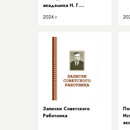
академика Н. Г.
Соломонова» Академии
2024 г.
202
наук Республики Саха
(Якутия)
Записки Советского
По
Работника
Ис
эк