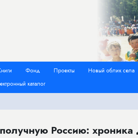
Книги
Фонд
Проекты
Новый облик села
ектронный каталог
ополучную Россию: хроника 