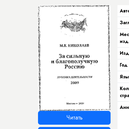
Авт
Заг
Мес
изд
Изд
Год
Язы
Кол
стр
Анн
Читать