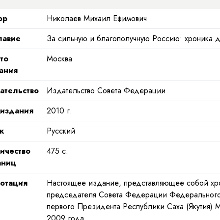
ор
Николаев Михаил Ефимович
лавие
За сильную и благополучную Россию: хроника 
то
Москва
ания
ательство
Издательство Совета Федерации
 издания
2010
г.
к
Русский
ичество
475
с.
аниц
отация
Настоящее издание, представляющее собой хро
председателя Совета Федерации Федеральног
первого Президента Республики Саха (Якутия) М
2009 года