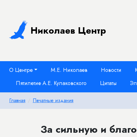
Николаев Центр
О Центре
М.Е. Николаев
Новости
Пятилетие А.Е. Кулаковского
Цитаты
Эл
Главная
Печатные издания
За сильную и благ