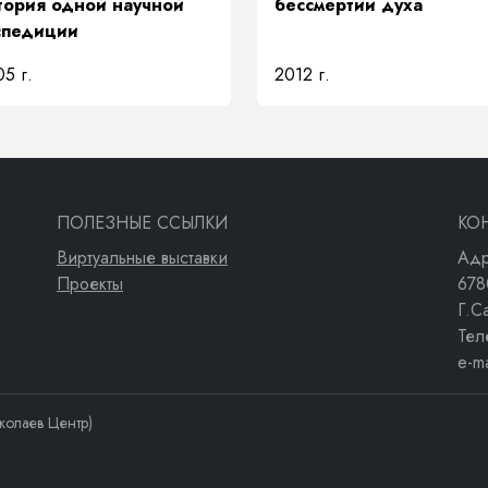
тория одной научной
бессмертии духа
спедиции
5 г.
2012 г.
ПОЛЕЗНЫЕ ССЫЛКИ
КО
Виртуальные выставки
Адр
Проекты
678
Г.С
Тел
e-m
колаев Центр)