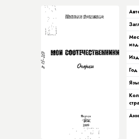
Авт
Заг
Мес
изд
Изд
Год
Язы
Кол
стр
Анн