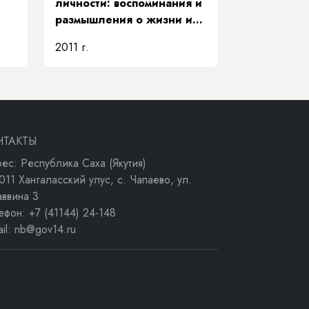
личности: воспоминания и
размышления о жизни и
деятельности Е. Д.
2011 г.
Кычкина
НТАКТЫ
ес: Республика Саха (Якутия)
011 Хангаласский улус, с. Чапаево, ул.
аввина 3
ефон: +7 (41144) 24-148
ail: nb@gov14.ru