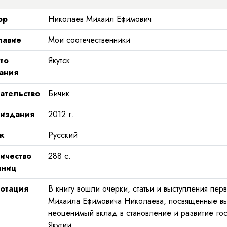
ор
Николаев Михаил Ефимович
лавие
Мои соотечественники
то
Якутск
ания
ательство
Бичик
 издания
2012
г.
к
Русский
ичество
288
с.
аниц
отация
В книгу вошли очерки, статьи и выступления пер
Михаила Ефимовича Николаева, посвященные в
неоценимый вклад в становление и развитие гос
Якутии