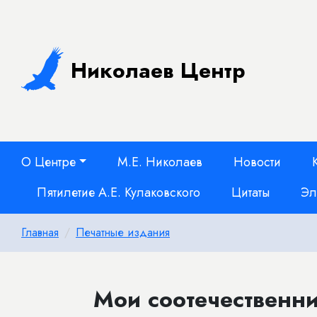
Николаев Центр
О Центре
М.Е. Николаев
Новости
Пятилетие А.Е. Кулаковского
Цитаты
Эл
Главная
Печатные издания
Мои соотечественн