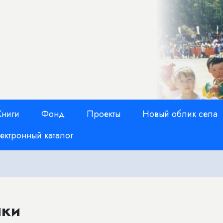
Книги
Фонд
Проекты
Новый облик села
ектронный каталог
ики