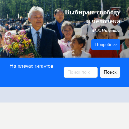
Выбираю свободу
и человека
М.Е.Николаев
Подробнее
На плечах гигантов
Поиск