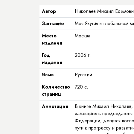
Автор
Николаев Михаил Ефимови
Заглавие
Моя Якутия в глобальном м
Место
Москва
издания
Год
2006
г.
издания
Язык
Русский
Количество
720
с.
страниц
Аннотация
В книге Михаил Николаев, 
заместитель председател
Федерации, делится воспом
пути к прогрессу и развит