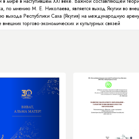
 в мире в наступившем XXI веке. Важной составляющей теор
ха, по мнению М. Е. Николаева, является выход Якутии во вне
ию выхода Республики Саха (Якутия) на международную арену
е внешних торгово-экономических и культурных связей