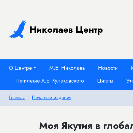
Николаев Центр
О Центре
М.Е. Николаев
Новости
Пятилетие А.Е. Кулаковского
Цитаты
Эл
Главная
Печатные издания
Моя Якутия в глоба