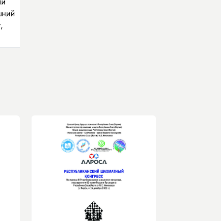
ии
шний
,