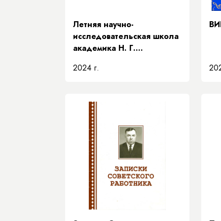
Летняя научно-
ВИ
исследовательская школа
академика Н. Г.
Соломонова» Академии
2024 г.
202
наук Республики Саха
(Якутия)