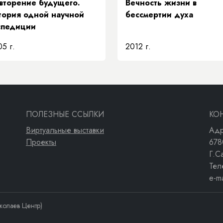
вторение будущего.
Вечность жизни в
тория одной научной
бессмертии духа
спедиции
5 г.
2012 г.
ПОЛЕЗНЫЕ ССЫЛКИ
КО
Виртуальные выставки
Адр
Проекты
678
Г.С
Тел
e-m
колаев Центр)