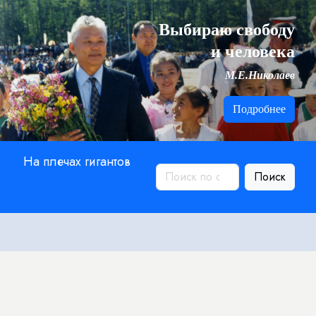
Выбираю свободу
и человека
М.Е.Николаев
Подробнее
На плечах гигантов
Поиск