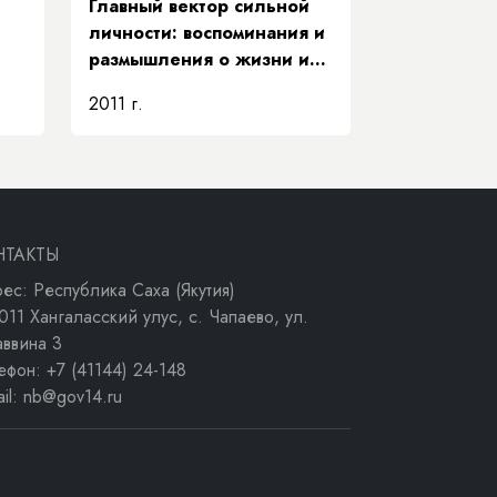
Главный вектор сильной
личности: воспоминания и
размышления о жизни и
деятельности Е. Д.
2011 г.
Кычкина
НТАКТЫ
ес: Республика Саха (Якутия)
011 Хангаласский улус, с. Чапаево, ул.
аввина 3
ефон: +7 (41144) 24-148
ail: nb@gov14.ru