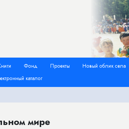
Книги
Фонд
Проекты
Новый облик села
ектронный каталог
льном мире