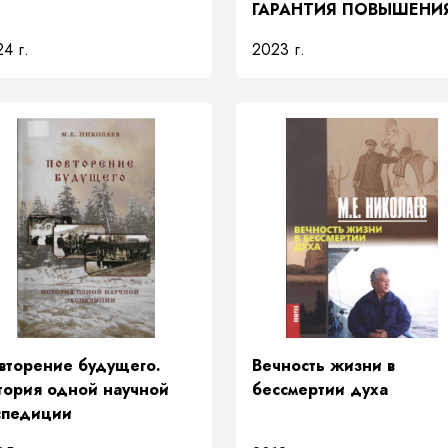
ГАРАНТИЯ ПОВЫШЕНИ
КАЧЕСТВА
4 г.
2023 г.
ОБРАЗОВАНИЯ
вторение будущего.
Вечность жизни в
тория одной научной
бессмертии духа
спедиции