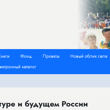
Книги
Фонд
Проекты
Новый облик села
ектронный каталог
туре и будущем России