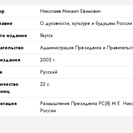
ор
Николаев Михаил Ефимович
лавие
О духовности, культуре и будущем России
то издания
Якутск
ательство
Администрация Президента и Правительст
 издания
2003
г.
к
Русский
ичество
22
с.
аниц
отация
Размышления Президента РС(Я) М.Е. Нико
России