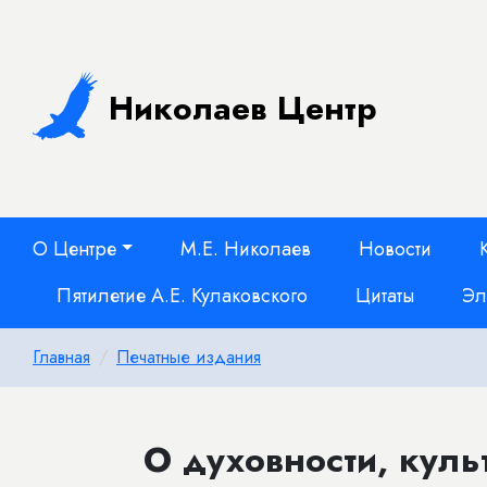
Николаев Центр
О Центре
М.Е. Николаев
Новости
Пятилетие А.Е. Кулаковского
Цитаты
Эл
Главная
Печатные издания
О духовности, куль