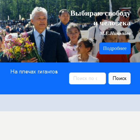
Выбираю свободу
и человека
М.Е.Николаев
Подробнее
На плечах гигантов
Поиск