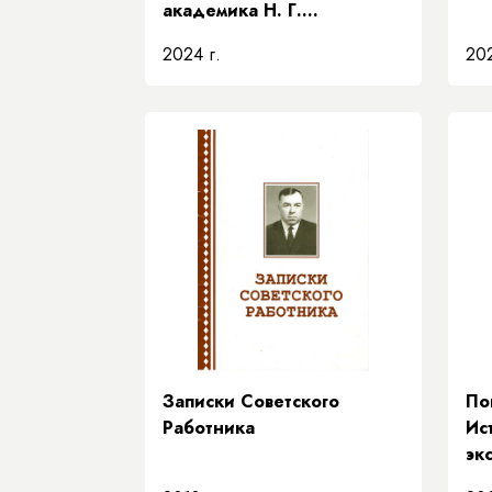
академика Н. Г.
Соломонова» Академии
2024 г.
202
наук Республики Саха
(Якутия)
Записки Советского
По
Работника
Ис
эк