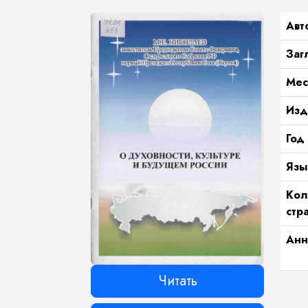
Авт
Заг
Мес
Изд
Год
Язы
Кол
стр
Анн
Читать