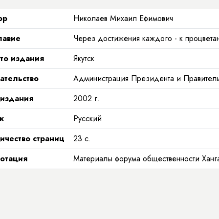
ор
Николаев Михаил Ефимович
лавие
Через достижения каждого - к процвета
то издания
Якутск
ательство
Администрация Президента и Правитель
 издания
2002
г.
к
Русский
ичество страниц
23
с.
отация
Материалы форума общественности Ханга