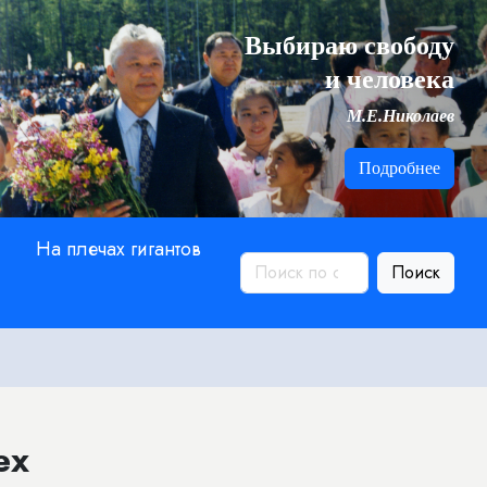
Выбираю свободу
и человека
М.Е.Николаев
Подробнее
На плечах гигантов
Поиск
ех