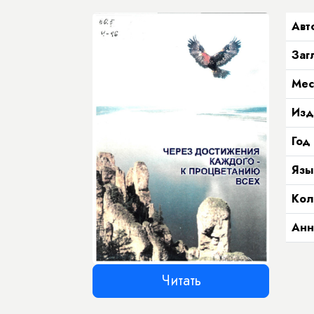
Авт
Заг
Мес
Изд
Год
Язы
Кол
Анн
Читать