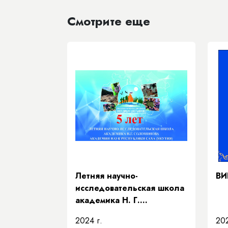
Смотрите еще
Летняя научно-
ВИ
исследовательская школа
академика Н. Г.
Соломонова» Академии
2024 г.
202
наук Республики Саха