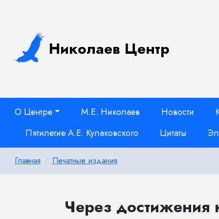
Николаев Центр
О Центре
М.Е. Николаев
Новости
Пятилетие А.Е. Кулаковского
Цитаты
Эл
Главная
Печатные издания
Через достижения 