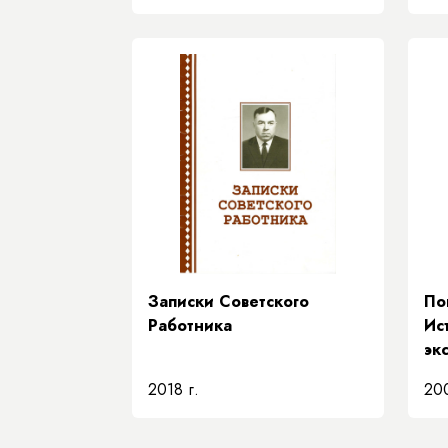
(Якутия)
Записки Советского
По
Работника
Ис
эк
2018 г.
200