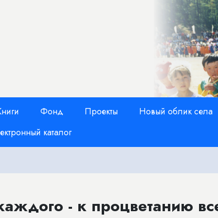
Книги
Фонд
Проекты
Новый облик села
ектронный каталог
каждого - к процветанию вс