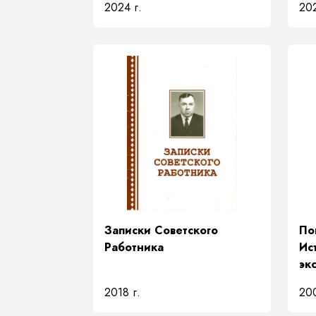
2024 г.
202
наук Республики Саха
(Якутия)
Записки Советского
По
Работника
Ис
эк
2018 г.
200