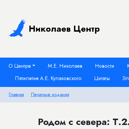
Николаев Центр
О Центре
М.Е. Николаев
Новости
Пятилетие А.Е. Кулаковского
Цитаты
Эл
Главная
Печатные издания
Родом с севера: Т.2