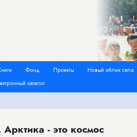
Книги
Фонд
Проекты
Новый облик села
ектронный каталог
. Арктика - это космос