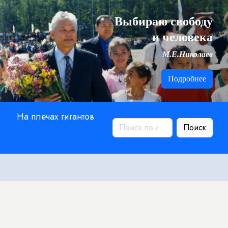
Выбираю свободу
и человека
М.Е.Николаев
Подробнее
На плечах гигантов
Поиск