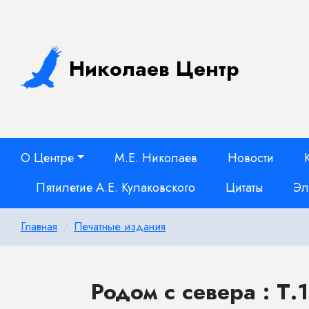
Николаев Центр
О Центре
М.Е. Николаев
Новости
Пятилетие А.Е. Кулаковского
Цитаты
Эл
Главная
Печатные издания
Родом с севера : Т.