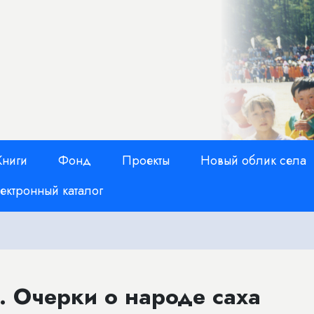
Книги
Фонд
Проекты
Новый облик села
ектронный каталог
1. Очерки о народе саха