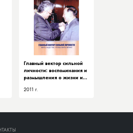
Главный вектор сильной
личности: воспоминания и
размышления о жизни и
деятельности Е. Д.
2011 г.
Кычкина
НТАКТЫ