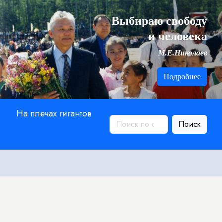
Выбираю свободу
и человека
М.Е.Николаев
Подробнее
На плечах гигантов
Поиск