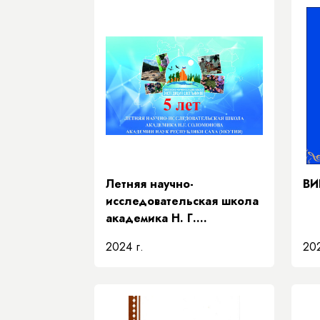
Летняя научно-
ВИ
исследовательская школа
академика Н. Г.
Соломонова» Академии
2024 г.
202
наук Республики Саха
(Якутия)