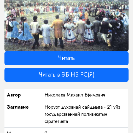
Читать
Читать в ЭБ НБ РС(Я)
Автор
Николаев Михаил Ефимович
Заглавие
Норуот духовнай сайдыыта - 21 уйэ
государственнай политикатын
стратегията