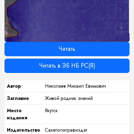
Читать
Читать в ЭБ НБ РС(Я)
Автор
Николаев Михаил Ефимович
Заглавие
Живой родник знаний
Место
Якутск
издания
Издательство
Сахаполиграфиздат