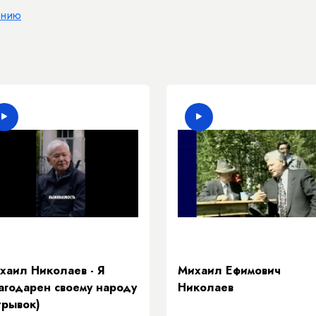
анию
хаил Николаев - Я
Михаил Ефимович
агодарен своему народу
Николаев
трывок)