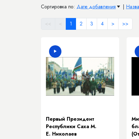
Сортировка по:
Дате добавления
|
Назв
<<
<
1
2
3
4
>
>>
Первый Президент
Ми
Республики Саха М.
бл
Е. Николаев
(О