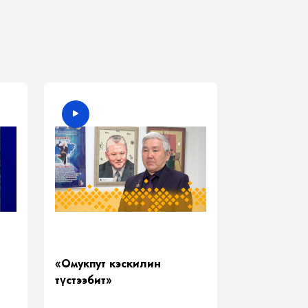
«Омукпут кэскилин
түстээбит»