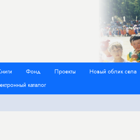
Книги
Фонд
Проекты
Новый облик села
ектронный каталог