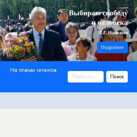
Выбираю свободу
и человека
М.Е.Николаев
Подробнее
На плечах гигантов
Поиск