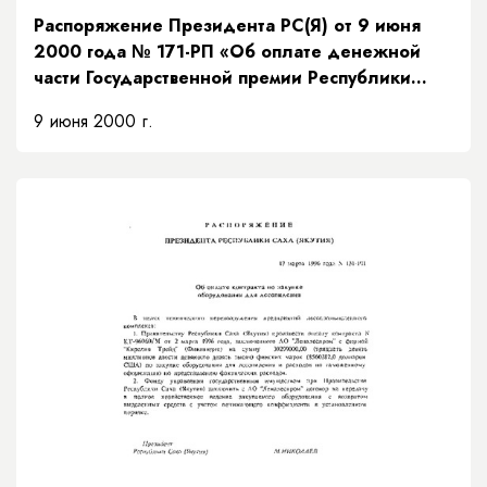
Распоряжение Президента РС(Я) от 9 июня
2000 года № 171-РП «Об оплате денежной
части Государственной премии Республики
Саха (Якутия) имени М.К. Аммосова в области
9 июня 2000 г.
государственного строительства лауреату
2000 года»