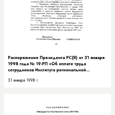
Распоряжение Президента РС(Я) от 31 января
1998 года № 19-РП «Об оплате труда
сотрудников Института региональной
экономики Академии наук Республики Саха
31 января 1998 г.
(Якутия)»