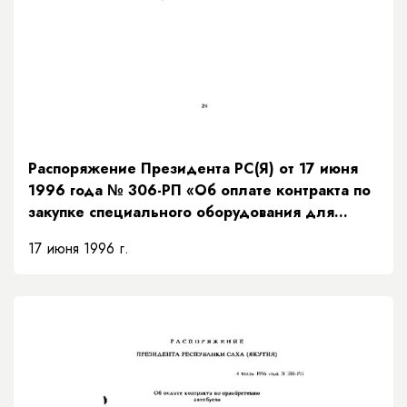
Распоряжение Президента РС(Я) от 17 июня
1996 года № 306-РП «Об оплате контракта по
закупке специального оборудования для
Управления федеральной службы
17 июня 1996 г.
безопасности Российской Федерации по
Республике Саха (Якутия)»