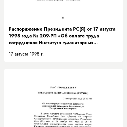
Распоряжение Президента РС(Я) от 17 августа
1998 года № 209-РП «Об оплате труда
сотрудников Института гуманитарных
исследований Академии наук Республики
17 августа 1998 г.
Саха (Якутия)»