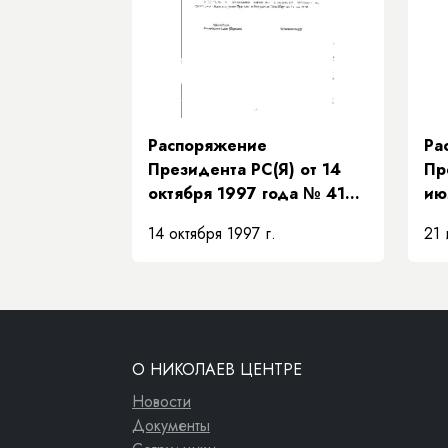
их
Распоряжение
Ра
Президента РС(Я) от 14
Пр
октября 1997 года № 419-
ию
РП «О представителе
«О
14 октября 1997 г.
21 
Президента Республики
пр
Саха (Якутия)»
Пр
Са
ис
ча
ос
О НИКОЛАЕВ ЦЕНТРЕ
Пр
Новости
Документы