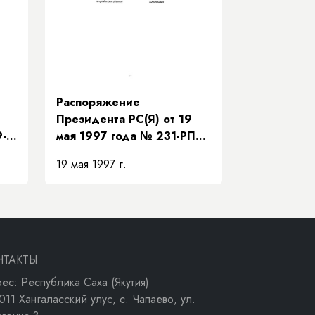
Распоряжение
Президента РС(Я) от 19
9-
мая 1997 года № 231-РП
ур
«О передаче Нижне-
19 мая 1997 г.
Бестяхской нефтебазы
ОАО «Программа ЭЗР
ва»
«Заречье»»
НТАКТЫ
ес: Республика Саха (Якутия)
011 Хангаласский улус, с. Чапаево, ул.