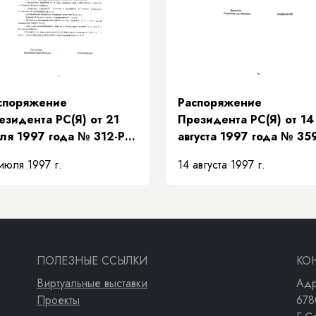
 взаимозамещений»
споряжение
Распоряжение
езидента РС(Я) от 21
Президента РС(Я) от 14
ля 1997 года № 312-РП
августа 1997 года № 35
 поддержке
РП «О передаче структ
июля 1997 г.
14 августа 1997 г.
едложений
«Техкоммунэнерго» в
авительства Республики
систему жилищно-
ха (Якутия) по мерам
коммунального хозяйст
полнения доходной
сти бюджета на
новании рекомендаций
ПОЛЕЗНЫЕ ССЫЛКИ
КО
езидентского Совета»
Виртуальные выставки
Адр
Проекты
678