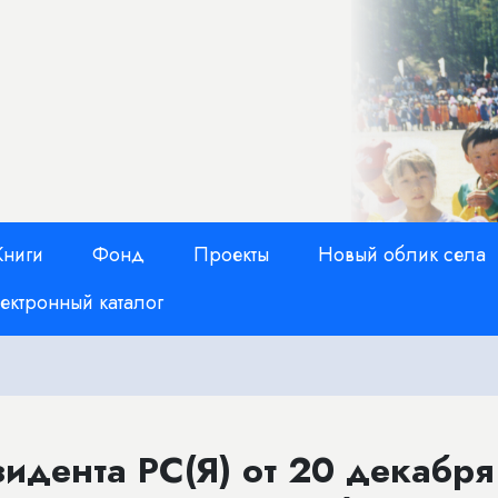
Книги
Фонд
Проекты
Новый облик села
ектронный каталог
идента РС(Я) от 20 декабря