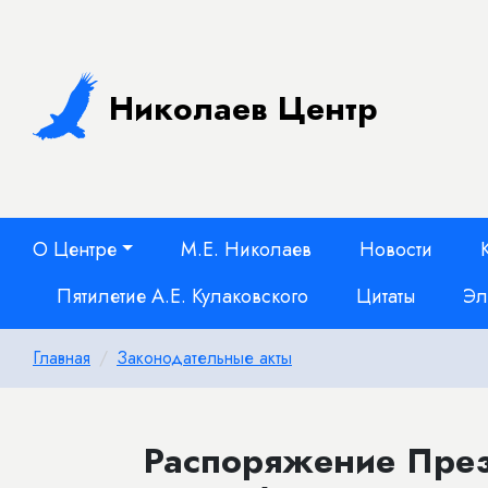
Николаев Центр
О Центре
М.Е. Николаев
Новости
Пятилетие А.Е. Кулаковского
Цитаты
Эл
Главная
Законодательные акты
Распоряжение През