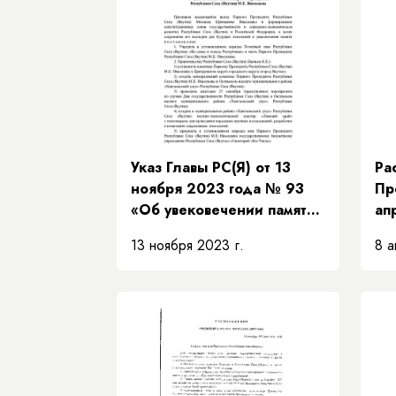
Указ Главы РС(Я) от 13
Ра
ноября 2023 года № 93
Пр
«Об увековечении памяти
ап
Первого Президента
РП
13 ноября 2023 г.
8 а
Республики Саха (Якутия)
об
М.Е. Николаева »
Пр
Пр
за
Пр
Пр
Са