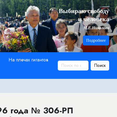
Выбираю свободу
и человека
М.Е.Николаев
Подробнее
На плечах гигантов
Поиск
96 года № 306-РП