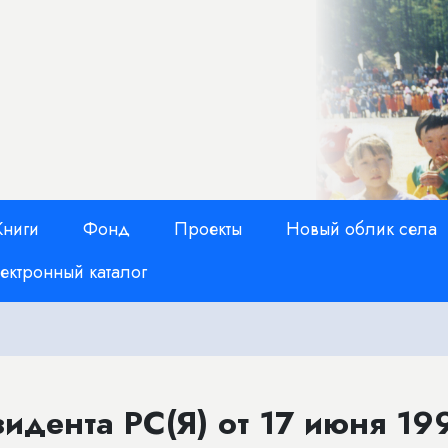
Книги
Фонд
Проекты
Новый облик села
ектронный каталог
идента РС(Я) от 17 июня 19