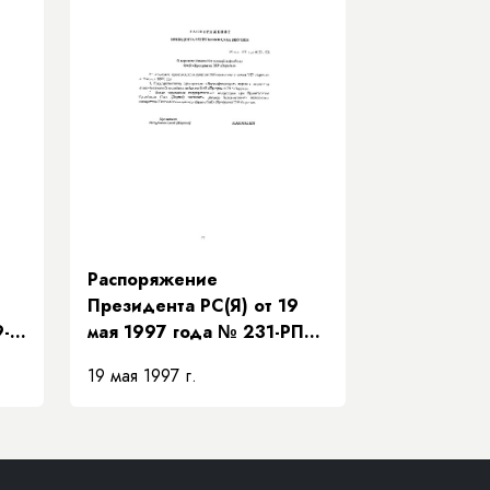
я)»
(Якутия)»
Распоряжение
Президента РС(Я) от 19
9-
мая 1997 года № 231-РП
ур
«О передаче Нижне-
19 мая 1997 г.
Бестяхской нефтебазы
ОАО «Программа ЭЗР
ва»
«Заречье»»