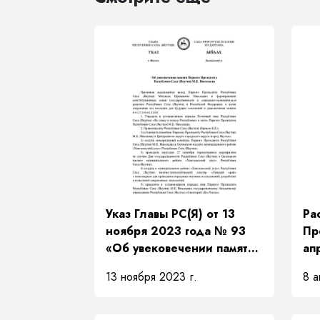
Указ Главы РС(Я) от 13
Ра
ноября 2023 года № 93
Пр
«Об увековечении памяти
ап
Первого Президента
РП
13 ноября 2023 г.
8 а
Республики Саха (Якутия)
об
М.Е. Николаева »
Пр
Пр