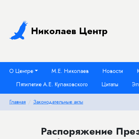
Николаев Центр
О Центре
М.Е. Николаев
Новости
Пятилетие А.Е. Кулаковского
Цитаты
Эл
Главная
Законодательные акты
Распоряжение През