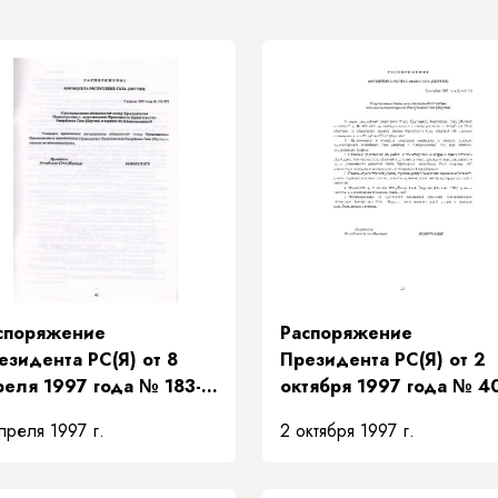
споряжение
Распоряжение
езидента РС(Я) от 8
Президента РС(Я) от 2
реля 1997 года № 183-
октября 1997 года № 4
 «О распределении
РП «О проведении
преля 1997 г.
2 октября 1997 г.
язанностей между
зональных совещаний с
едседателем
главами местных
авительства и
администраций