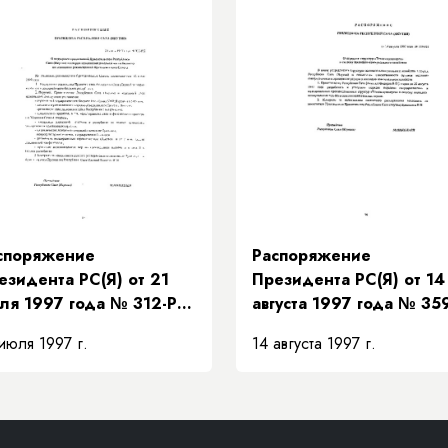
местителями
Республики Саха (Якути
едседателя
авительства Республики
ха (Якутия) и порядке
 взаимозамещений»
споряжение
Распоряжение
езидента РС(Я) от 21
Президента РС(Я) от 14
ля 1997 года № 312-РП
августа 1997 года № 35
 поддержке
РП «О передаче структ
июля 1997 г.
14 августа 1997 г.
едложений
«Техкоммунэнерго» в
авительства Республики
систему жилищно-
ха (Якутия) по мерам
коммунального хозяйст
полнения доходной
сти бюджета на