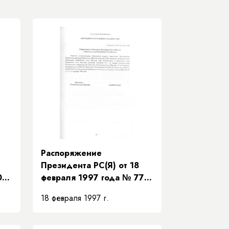
Распоряжение
Президента РС(Я) от 18
09-
февраля 1997 года № 77-
РП «О представителе
18 февраля 1997 г.
Президента Республики
Саха (Якутия) в Верховном
суде Республики Саха