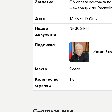
Заглавие
Об оплате контракта п
Федерации по Республи
Дата
17 июня 1996 г.
Номер
№ 306-РП
документа
Подписал
Михаил Ефи
Место
Якутск
Количество
1 с.
страниц
Смотрите еще