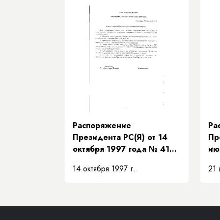
за
Пр
Пр
Са
их
Распоряжение
Ра
Президента РС(Я) от 14
Пр
октября 1997 года № 419-
ию
РП «О представителе
«О
14 октября 1997 г.
21 
Президента Республики
пр
Саха (Якутия)»
Пр
Са
ис
ча