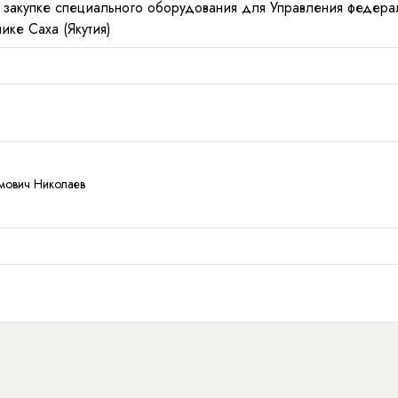
о закупке специального оборудования для Управления федер
ке Саха (Якутия)
мович Николаев