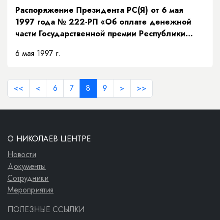
Распоряжение Президента РС(Я) от 6 мая
1997 года № 222-РП «Об оплате денежной
части Государственной премии Республики
Саха (Якутия) в области науки и техники за
6 мая 1997 г.
1997 год»
<<
<
6
7
8
9
>
>>
О НИКОЛАЕВ ЦЕНТРЕ
Новости
Документы
Сотрудники
Мероприятия
ПОЛЕЗНЫЕ ССЫЛКИ