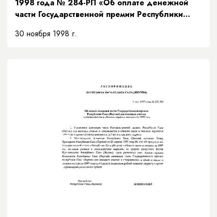
1998 года № 284-РП «Об оплате денежной
части Государственной премии Республики
Саха (Якутия) для молодых ученых и
30 ноября 1998 г.
специалистов в области науки и техники за
1998 год»