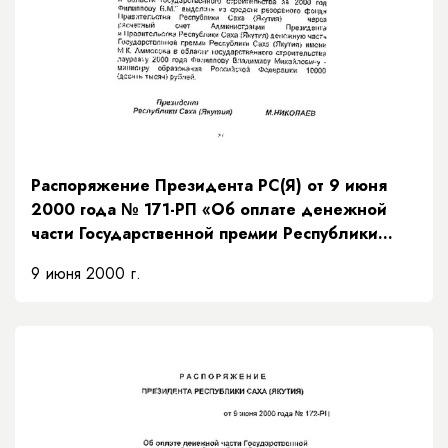
Распоряжение Президента РС(Я) от 9 июня
2000 года № 171-РП «Об оплате денежной
части Государственной премии Республики
Саха (Якутия) имени М.К. Аммосова в области
9 июня 2000 г.
государственного строительства лауреату
2000 года»