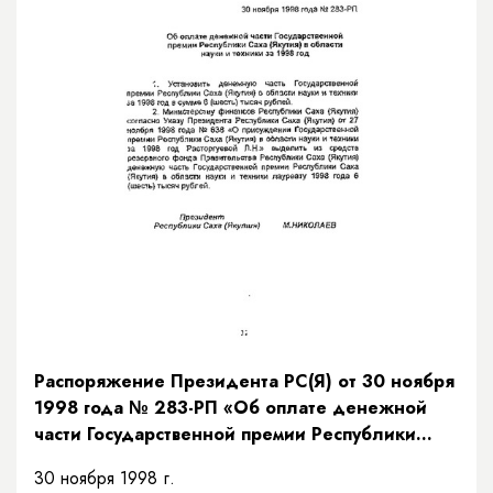
Распоряжение Президента РС(Я) от 30 ноября
1998 года № 283-РП «Об оплате денежной
части Государственной премии Республики
Саха (Якутия) в области науки и техники за
30 ноября 1998 г.
1998 год»