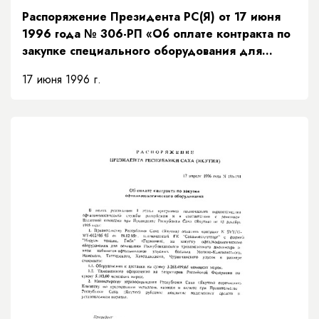
Распоряжение Президента РС(Я) от 17 июня
1996 года № 306-РП «Об оплате контракта по
закупке специального оборудования для
Управления федеральной службы
17 июня 1996 г.
безопасности Российской Федерации по
Республике Саха (Якутия)»