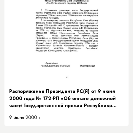
Распоряжение Президента РС(Я) от 9 июня
2000 года № 172-РП «Об оплате денежной
части Государственной премии Республики
Саха (Якутия) имени А.Е. Кулаковского
9 июня 2000 г.
лауреату 2000 года»