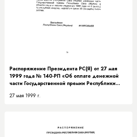
Распоряжение Президента РС(Я) от 27 мая
1999 года № 140-РП «Об оплате денежной
части Государственной премии Республики
Саха (Якутия) в области науки и техники за
27 мая 1999 г.
1999 год»