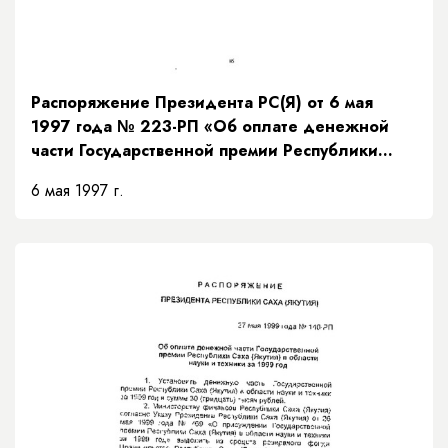
Распоряжение Президента РС(Я) от 6 мая
1997 года № 223-РП «Об оплате денежной
части Государственной премии Республики
Саха (Якутия) для молодых ученых и
6 мая 1997 г.
специалистов в области науки и техники за
1997 год»