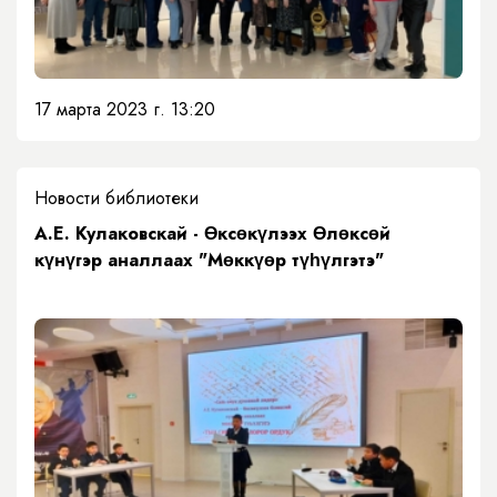
17 марта 2023 г. 13:20
Новости библиотеки
А.Е. Кулаковскай - Өксөкүлээх Өлөксөй
күнүгэр аналлаах "Мөккүөр түһүлгэтэ"