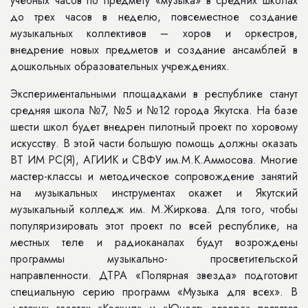
учебных часов по предмету «музыка» в средних школах
до трех часов в неделю, повсеместное создание
музыкальных коллективов – хоров и оркестров,
внедрение новых предметов и создание ансамблей в
дошкольных образовательных учреждениях.
Экспериментальными площадками в республике станут
средняя школа №7, №5 и №12 города Якутска. На базе
шести школ будет внедрен пилотный проект по хоровому
искусству. В этой части большую помощь должны оказать
ВТ ИМ РС(Я), АГИИК и СВФУ им.М.К.Аммосова. Многие
мастер-классы и методическое сопровождение занятий
на музыкальных инструментах окажет и Якутский
музыкальный колледж им. М.Жиркова. Для того, чтобы
популяризировать этот проект по всей республике, на
местных теле и радиоканалах будут возрождены
программы музыкально- просветительской
направленности. ДТРА «Полярная звезда» подготовит
специальную серию программ «Музыка для всех». В